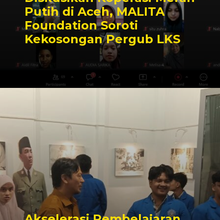
Putih di Aceh, MALITA
Foundation Soroti
Kekosongan Pergub LKS
Akselerasi Pembelajaran