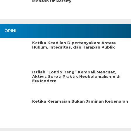
Monash University
OPINI
Ketika Keadilan Dipertanyakan: Antara
Hukum, Integritas, dan Harapan Publik
Istilah “Londo Ireng” Kembali Mencuat,
Aktivis Soroti Praktik Neokolonialisme di
Era Modern
Ketika Keramaian Bukan Jaminan Kebenaran