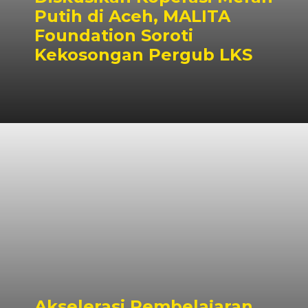
Putih di Aceh, MALITA
Foundation Soroti
Kekosongan Pergub LKS
Akselerasi Pembelajaran