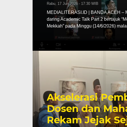
Rabu, 17 Jun 2026 - 17:30 WIB
MEDIALITERASI.ID | BANDA ACEH – MA
daring Academic Talk Part 2 bertajuk “
Mekkah” pada Minggu (14/6/2026) mala
Akselerasi Pemb
Dosen dan Maha
Rekam Jejak Se