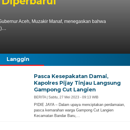
 Diperbarui
bernur Aceh, Muzakir Manaf, menegaskan bahwa
A)…
Langgin
Pasca Kesepakatan Damai,
Kapolres Pijay Tinjau Langsung
Gampong Cut Langien
BERITA |
Sabtu, 27 Mei 2023 - 09:13 WIB
PIDIE JAYA – Dalam upaya menciptakan perdamaian,
pasca kemarahan warga Gampong Cut Langien
Kecamatan Bandar Baru,…