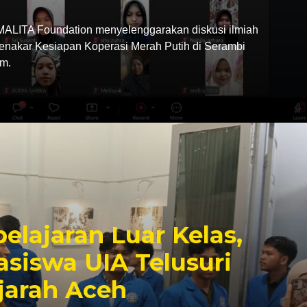
LITA Foundation menyelenggarakan diskusi ilmiah
Menakar Kesiapan Koperasi Merah Putih di Serambi
m.
elajaran Luar Kelas,
siswa UIA Telusuri
jarah Aceh