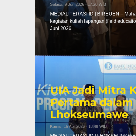
Selasa, 9 Jun 2026 - 17:20 WIB
MEDIALITERASI.ID | BIREUEN – Mahasi
kegiatan kuliah lapangan (field educa
Juni 2026.
UIA Jadi Mitra
Pertama dalam 
Lhokseumawe
Kamis, 16 Apr 2026 - 18:48 WIB
MEDIALITERASI.ID | LHOKSEUMAWE – K