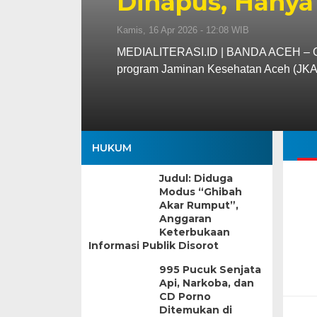
Dihapus, Hanya
Kamis, 16 Apr 2026 - 12:08 WIB
MEDIALITERASI.ID | BANDA ACEH – Gu
program Jaminan Kesehatan Aceh (JK
HUKUM
Judul: Diduga
Modus “Ghibah
Akar Rumput”,
Anggaran
Keterbukaan
Informasi Publik Disorot
995 Pucuk Senjata
Api, Narkoba, dan
CD Porno
Ditemukan di