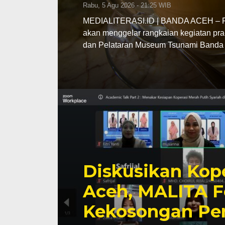
Rabu, 5 Agu 2026 - 21:25 WIB
MEDIALITERASI.ID | BANDA ACEH – Pe
akan menggelar rangkaian kegiatan pra
dan Pelataran Museum Tsunami Banda 
Diskusikan Kope
Aceh, MALITA F
Kekosongan Pe