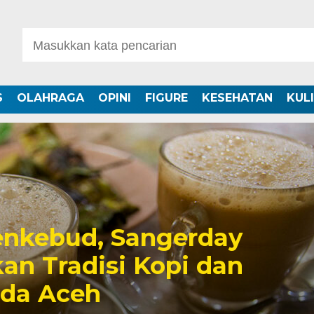
S
OLAHRAGA
OPINI
FIGURE
KESEHATAN
KUL
nkebud, Sangerday
an Tradisi Kopi dan
uda Aceh