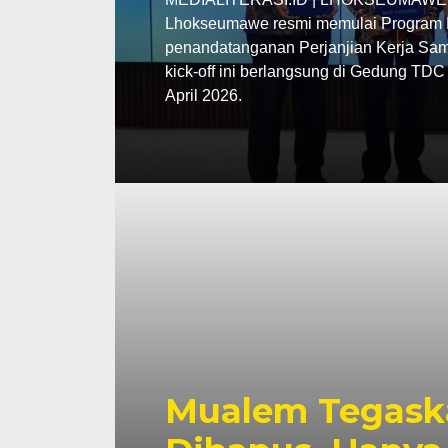
Lhokseumawe resmi memulai Program P
penandatanganan Perjanjian Kerja Sama
kick-off ini berlangsung di Gedung TD
April 2026.
Mualem Tegask