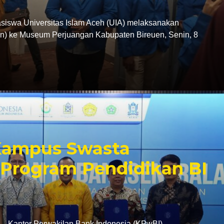
swa Universitas Islam Aceh (UIA) melaksanakan
tion) ke Museum Perjuangan Kabupaten Bireuen, Senin, 8
 Kampus Swasta
Program Pendidikan BI
antor Perwakilan Bank Indonesia (KPwBI)