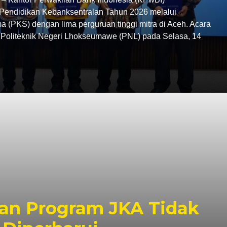
endidikan Kebanksentralan Tahun 2026 melalui
 (PKS) dengan lima perguruan tinggi mitra di Aceh. Acara
C Politeknik Negeri Lhokseumawe (PNL) pada Selasa, 14
an Program JKA Tidak