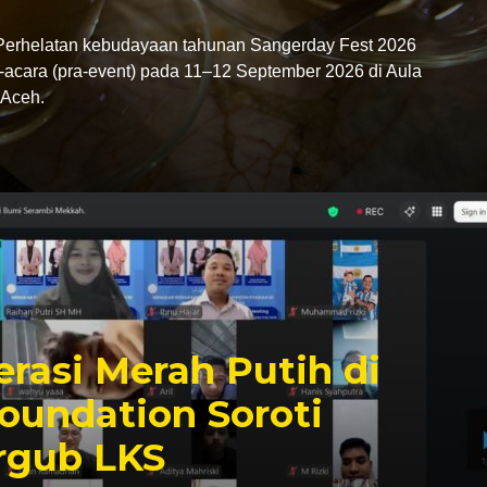
rhelatan kebudayaan tahunan Sangerday Fest 2026
-acara (pra-event) pada 11–12 September 2026 di Aula
Aceh.
rasi Merah Putih di
oundation Soroti
rgub LKS