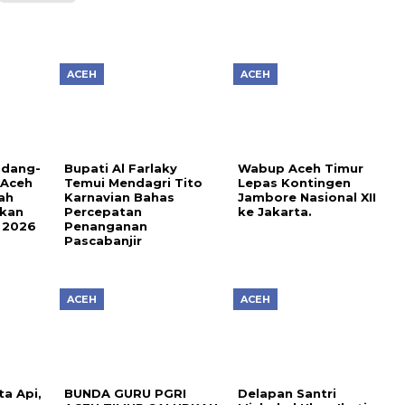
ACEH
ACEH
ndang-
Bupati Al Farlaky
Wabup Aceh Timur
 Aceh
Temui Mendagri Tito
Lepas Kontingen
ah
Karnavian Bahas
Jambore Nasional XII
ikan
Percepatan
ke Jakarta.
 2026
Penanganan
Pascabanjir
ACEH
ACEH
a Api,
BUNDA GURU PGRI
Delapan Santri