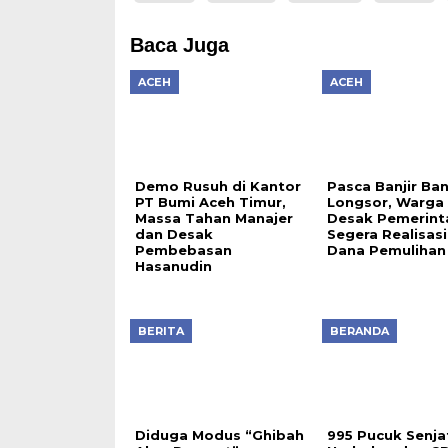
Baca Juga
ACEH
ACEH
Demo Rusuh di Kantor
Pasca Banjir Ba
PT Bumi Aceh Timur,
Longsor, Warga
Massa Tahan Manajer
Desak Pemerint
dan Desak
Segera Realisas
Pembebasan
Dana Pemulihan
Hasanudin
BERITA
BERANDA
Diduga Modus “Ghibah
995 Pucuk Senjat