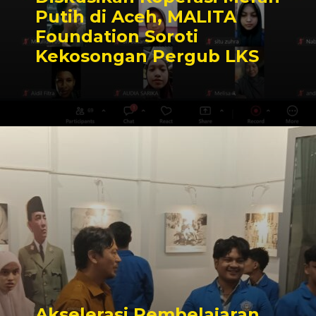
Putih di Aceh, MALITA
Foundation Soroti
Kekosongan Pergub LKS
Akselerasi Pembelajaran