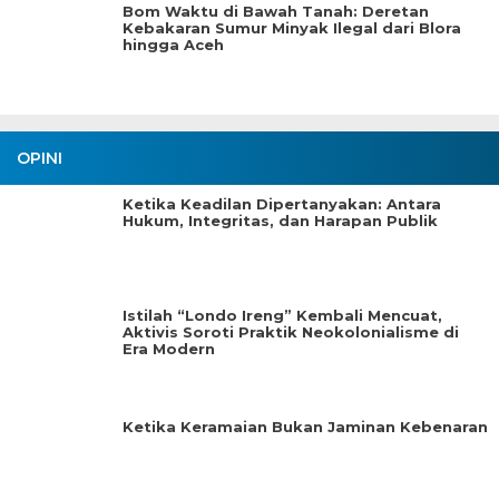
Bom Waktu di Bawah Tanah: Deretan
Kebakaran Sumur Minyak Ilegal dari Blora
hingga Aceh
OPINI
Ketika Keadilan Dipertanyakan: Antara
Hukum, Integritas, dan Harapan Publik
Istilah “Londo Ireng” Kembali Mencuat,
Aktivis Soroti Praktik Neokolonialisme di
Era Modern
Ketika Keramaian Bukan Jaminan Kebenaran