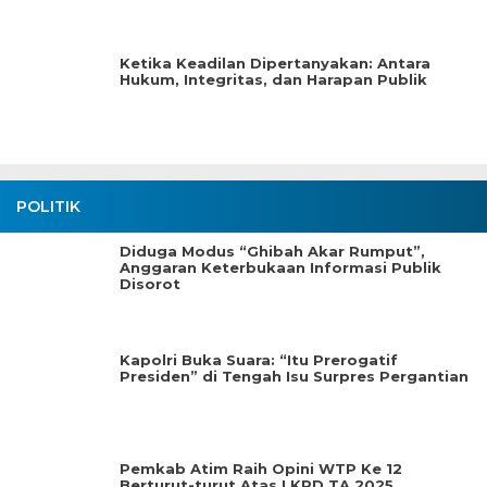
Ketika Keadilan Dipertanyakan: Antara
Hukum, Integritas, dan Harapan Publik
POLITIK
Diduga Modus “Ghibah Akar Rumput”,
Anggaran Keterbukaan Informasi Publik
Disorot
Kapolri Buka Suara: “Itu Prerogatif
Presiden” di Tengah Isu Surpres Pergantian
Pemkab Atim Raih Opini WTP Ke 12
Berturut-turut Atas LKPD TA.2025