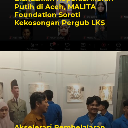
Putih di Aceh, MALITA
Foundation Soroti
Kekosongan Pergub LKS
Akselerasi Pembelajaran