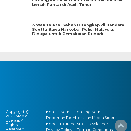
Cabang Idi Gelar Donor Darah dan Bersih-
bersih Pantai di Aceh Timur
3 Wanita Asal Sabah Ditangkap di Bandara
Soetta Bawa Narkoba, Polisi Malaysia:
Diduga untuk Pemakaian Pribadi
Copyright @
Kontak Kami
Tentang Kami
2026 Media
Pedoman Pemberitaan Media Siber
Literasi, All
Kode Etik Jurnalistik
Disclaimer
Rights
Reserved
Privacy Policy
Term of Conditions