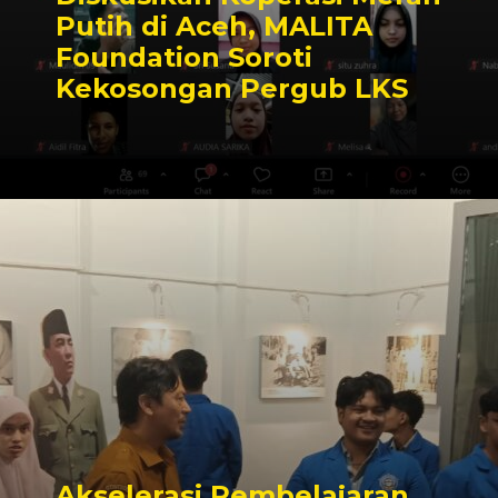
Putih di Aceh, MALITA
Foundation Soroti
Kekosongan Pergub LKS
Akselerasi Pembelajaran