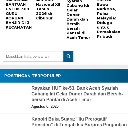
Syariah
BANTUAN
Nasional XII
Bawa
Cabang Idi
UNTUK 309
Tahun
Narkoba,
Gelar
GURU
2026 di
Polisi
Donor
KORBAN
Cibubur
Malaysia:
Darah dan
BANJIR DI 3
Diduga
Bersih-
KECAMATAN
untuk
bersih
Pemakaian
Pantai di
Pribadi
Aceh Timur
POSTINGAN TERPOPULER
Rayakan HUT ke-53, Bank Aceh Syariah
Cabang Idi Gelar Donor Darah dan Bersih-
bersih Pantai di Aceh Timur
Agustus 6, 2026
Kapolri Buka Suara: “Itu Prerogatif
Presiden” di Tengah Isu Surpres Pergantian