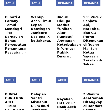
ACEH
ACEH
BERANDA
BERANDA
Bupati Al
Wabup
Judul:
995 Pucuk
Farlaky
Aceh Timur
Diduga
Senjata
Temui
Lepas
Modus
Api,
Mendagri
Kontingen
“Ghibah
Narkoba,
Tito
Jambore
Akar
dan CD
Karnavian
Nasional XII
Rumput”,
Porno
Bahas
ke Jakarta.
Anggaran
Ditemukan
Percepatan
Keterbukaan
di Ruang
Penanganan
Informasi
Mantan
Pascabanjir
Publik
Ketua
Disorot
Yayasan
Sekolah di
Jaksel
ACEH
ACEH
ACEH
BERANDA
BUNDA
Delapan
3 Wanita
GURU PGRI
Santri
Asal Sabah
Rayakan
ACEH
Misbahul
Ditangkap
HUT ke-53,
TIMUR
Ulum Ikuti
di Bandara
Bank Aceh
SALURKAN
Jambore
Soetta