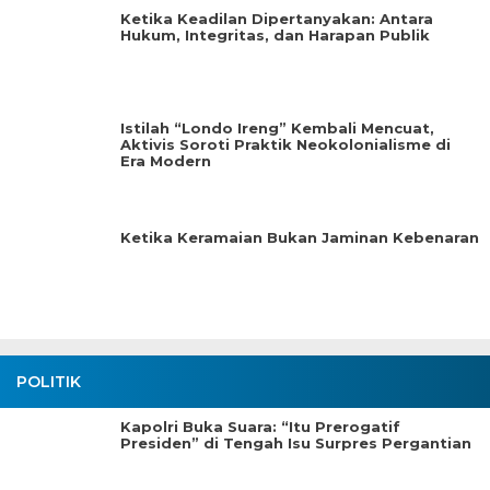
Ketika Keadilan Dipertanyakan: Antara
Hukum, Integritas, dan Harapan Publik
Istilah “Londo Ireng” Kembali Mencuat,
Aktivis Soroti Praktik Neokolonialisme di
Era Modern
Ketika Keramaian Bukan Jaminan Kebenaran
POLITIK
Kapolri Buka Suara: “Itu Prerogatif
Presiden” di Tengah Isu Surpres Pergantian