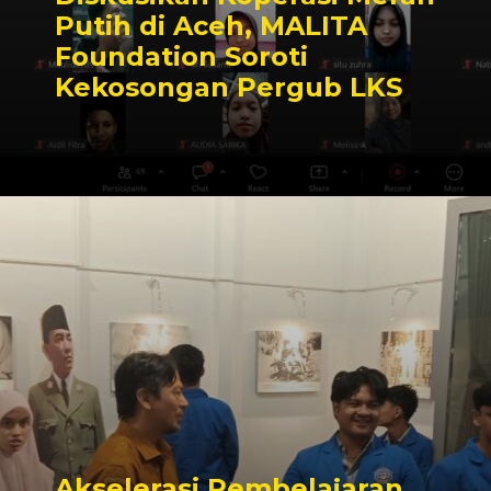
Putih di Aceh, MALITA
Foundation Soroti
Kekosongan Pergub LKS
Akselerasi Pembelajaran