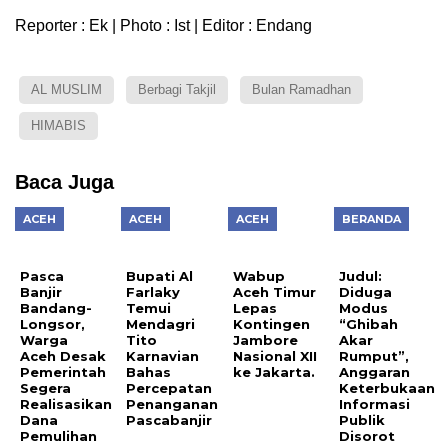
Reporter : Ek | Photo : Ist | Editor : Endang
AL MUSLIM
Berbagi Takjil
Bulan Ramadhan
HIMABIS
Baca Juga
ACEH
ACEH
ACEH
BERANDA
Pasca
Bupati Al
Wabup
Judul:
Banjir
Farlaky
Aceh Timur
Diduga
Bandang-
Temui
Lepas
Modus
Longsor,
Mendagri
Kontingen
“Ghibah
Warga
Tito
Jambore
Akar
Aceh Desak
Karnavian
Nasional XII
Rumput”,
Pemerintah
Bahas
ke Jakarta.
Anggaran
Segera
Percepatan
Keterbukaan
Realisasikan
Penanganan
Informasi
Dana
Pascabanjir
Publik
Pemulihan
Disorot