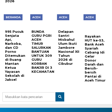
2026
BERANDA
ACEH
ACEH
ACEH
995 Pucuk
BUNDA
Delapan
Senjata
GURU PGRI
Santri
Rayakan
Api,
ACEH
Misbahul
HUT ke-53,
Narkoba,
TIMUR
Ulum Ikuti
Bank Aceh
dan CD
SALURKAN
Jambore
Syariah
Porno
BANTUAN
Nasional XII
Cabang Idi
Ditemukan
UNTUK 309
Tahun
Gelar
di Ruang
GURU
2026 di
Donor
Mantan
KORBAN
Cibubur
Darah dan
Ketua
BANJIR DI 3
Bersih-
Yayasan
KECAMATAN
bersih
Sekolah di
Pantai di
Jaksel
Aceh Timur