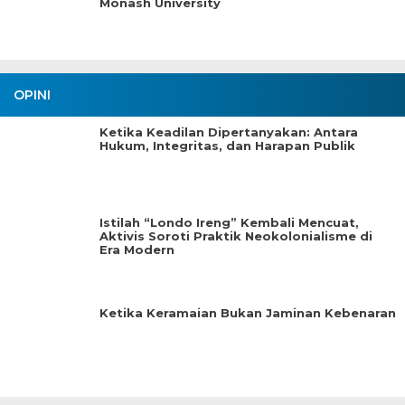
Monash University
OPINI
Ketika Keadilan Dipertanyakan: Antara
Hukum, Integritas, dan Harapan Publik
Istilah “Londo Ireng” Kembali Mencuat,
Aktivis Soroti Praktik Neokolonialisme di
Era Modern
Ketika Keramaian Bukan Jaminan Kebenaran