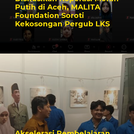
Putih di Aceh, MALITA
Foundation Soroti
Kekosongan Pergub LKS
Akselerasi Pembelajaran