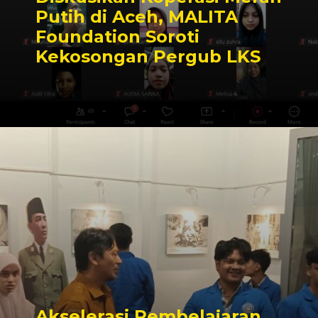
Putih di Aceh, MALITA
Foundation Soroti
Kekosongan Pergub LKS
Akselerasi Pembelajaran