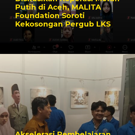
Putih di Aceh, MALITA
Foundation Soroti
Kekosongan Pergub LKS
Akselerasi Pembelajaran