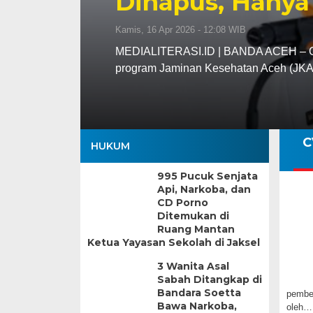
Dihapus, Hanya
Kamis, 16 Apr 2026 - 12:08 WIB
MEDIALITERASI.ID | BANDA ACEH – Gu
program Jaminan Kesehatan Aceh (JK
C
HUKUM
995 Pucuk Senjata
Api, Narkoba, dan
CD Porno
Ditemukan di
Ruang Mantan
Ketua Yayasan Sekolah di Jaksel
3 Wanita Asal
Sabah Ditangkap di
Bandara Soetta
pember
Bawa Narkoba,
oleh…