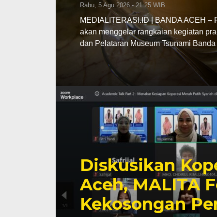
Rabu, 5 Agu 2026 - 21:25 WIB
MEDIALITERASI.ID | BANDA ACEH – Pe
akan menggelar rangkaian kegiatan pra
dan Pelataran Museum Tsunami Banda 
Diskusikan Kope
Aceh, MALITA F
Kekosongan Pe