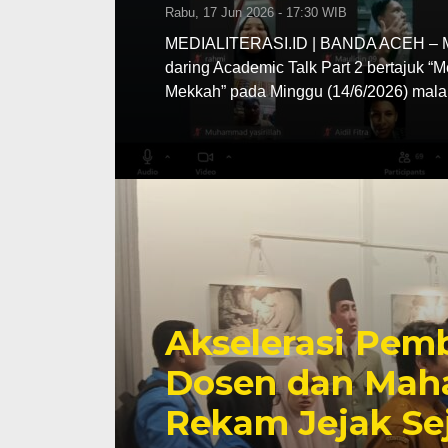
Rabu, 17 Jun 2026 - 17:30 WIB
MEDIALITERASI.ID | BANDA ACEH – MA
daring Academic Talk Part 2 bertajuk “
Mekkah” pada Minggu (14/6/2026) mala
Akselerasi Pemb
Dosen dan Maha
Rekam Jejak Se