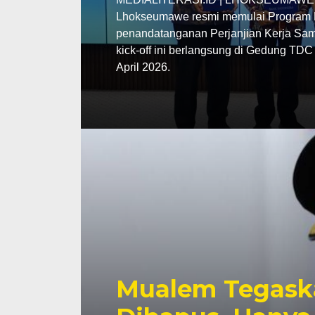
Lhokseumawe resmi memulai Program P
penandatanganan Perjanjian Kerja Sama
kick-off ini berlangsung di Gedung TD
April 2026.
Mualem Tegask