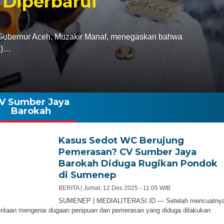
 Diperbarui
bernur Aceh, Muzakir Manaf, menegaskan bahwa
A)…
V Sumber Jaya
Barokah
Kasus Sedot WC Berujung
Pemerasan? CV Sumber Jaya
Barokah Diduga Rugikan Pondok
di Sumenep
BERITA |
Jumat, 12 Des 2025 - 11:05 WIB
SUMENEP | MEDIALITERASI.ID — Setelah mencuatny
itaan mengenai dugaan penipuan dan pemerasan yang diduga dilakukan