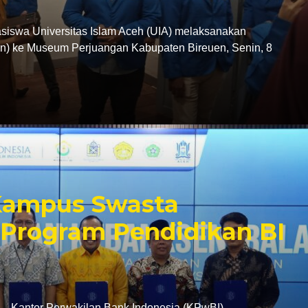
swa Universitas Islam Aceh (UIA) melaksanakan
tion) ke Museum Perjuangan Kabupaten Bireuen, Senin, 8
 Kampus Swasta
Program Pendidikan BI
antor Perwakilan Bank Indonesia (KPwBI)