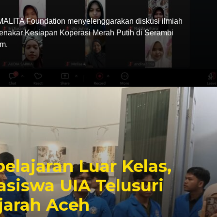
LITA Foundation menyelenggarakan diskusi ilmiah
Menakar Kesiapan Koperasi Merah Putih di Serambi
m.
elajaran Luar Kelas,
siswa UIA Telusuri
jarah Aceh