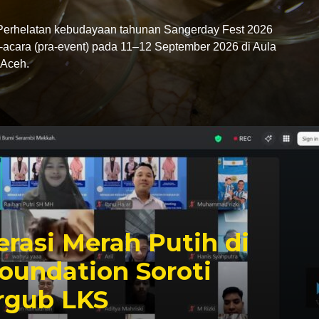
rhelatan kebudayaan tahunan Sangerday Fest 2026
-acara (pra-event) pada 11–12 September 2026 di Aula
Aceh.
rasi Merah Putih di
oundation Soroti
rgub LKS