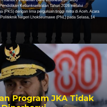
endidikan Kebanksentralan Tahun 2026 melalui
 (PKS) dengan lima perguruan tinggi mitra di Aceh. Acara
C Politeknik Negeri Lhokseumawe (PNL) pada Selasa, 14
an Program JKA Tidak