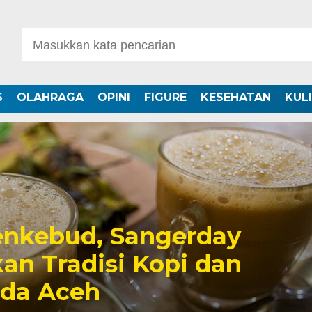
S
OLAHRAGA
OPINI
FIGURE
KESEHATAN
KUL
nkebud, Sangerday
an Tradisi Kopi dan
uda Aceh