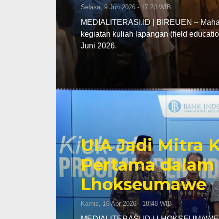
Selasa, 9 Jun 2026 - 17:20 WIB
MEDIALITERASI.ID | BIREUEN – Mahasi
kegiatan kuliah lapangan (field educa
Juni 2026.
UIA Jadi Mitra
Pertama dalam 
Lhokseumawe
Kamis, 16 Apr 2026 - 18:48 WIB
MEDIALITERASI.ID | LHOKSEUMAWE – K