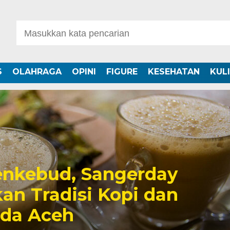
S
OLAHRAGA
OPINI
FIGURE
KESEHATAN
KUL
nkebud, Sangerday
an Tradisi Kopi dan
uda Aceh