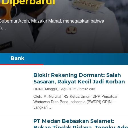
 Diperbarui
bernur Aceh, Muzakir Manaf, menegaskan bahwa
A)…
Bank
Blokir Rekening Dormant: Salah
Sasaran, Rakyat Kecil Jadi Korban
OPINI |
Minggu, 3 Agu 2025 - 22:32 WIB
Oleh: M. Nurullah RS Ketua Umum DPP Persatuan
Wartawan Duta Pena Indonesia (PWDPI) OPINI –
Langkah…
PT Medan Bebaskan Selamet:
Bukan Tindak Pidana, Tengku Ade