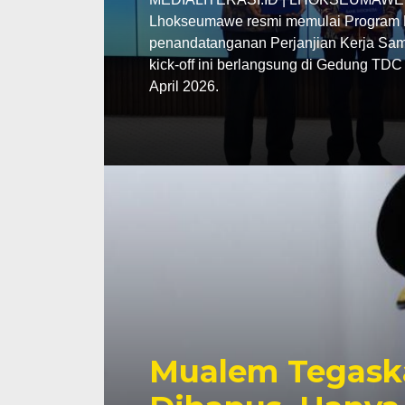
Lhokseumawe resmi memulai Program P
penandatanganan Perjanjian Kerja Sama
kick-off ini berlangsung di Gedung TD
April 2026.
Mualem Tegask