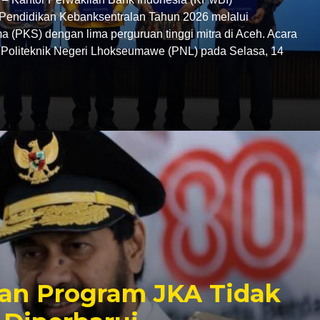
endidikan Kebanksentralan Tahun 2026 melalui
 (PKS) dengan lima perguruan tinggi mitra di Aceh. Acara
C Politeknik Negeri Lhokseumawe (PNL) pada Selasa, 14
an Program JKA Tidak