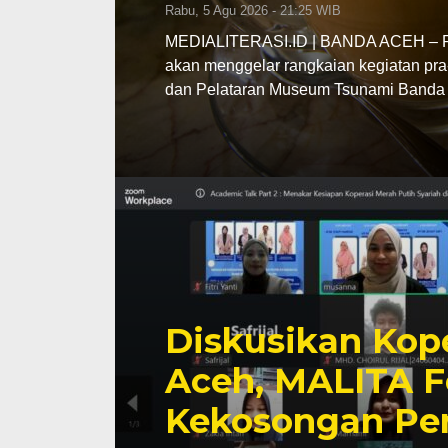
Rabu, 5 Agu 2026 - 21:25 WIB
MEDIALITERASI.ID | BANDA ACEH – Pe
akan menggelar rangkaian kegiatan pra
dan Pelataran Museum Tsunami Banda 
Diskusikan Kope
Aceh, MALITA F
Kekosongan Pe