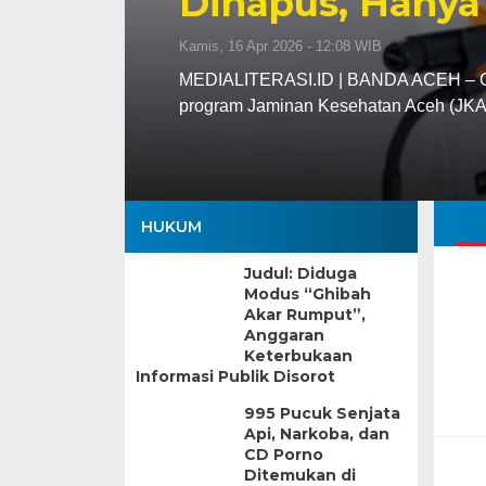
Dihapus, Hanya
Kamis, 16 Apr 2026 - 12:08 WIB
MEDIALITERASI.ID | BANDA ACEH – Gu
program Jaminan Kesehatan Aceh (JK
HUKUM
Judul: Diduga
Modus “Ghibah
Akar Rumput”,
Anggaran
Keterbukaan
Informasi Publik Disorot
995 Pucuk Senjata
Api, Narkoba, dan
CD Porno
Ditemukan di