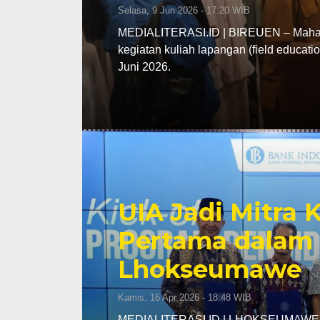
Selasa, 9 Jun 2026 - 17:20 WIB
MEDIALITERASI.ID | BIREUEN – Mahasi
kegiatan kuliah lapangan (field educa
Juni 2026.
UIA Jadi Mitra
Pertama dalam 
Lhokseumawe
Kamis, 16 Apr 2026 - 18:48 WIB
MEDIALITERASI.ID | LHOKSEUMAWE – K