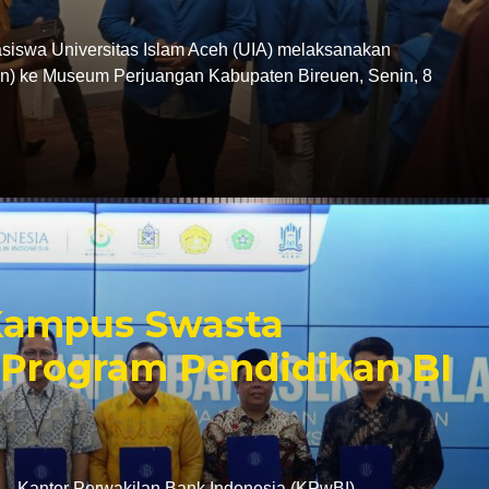
swa Universitas Islam Aceh (UIA) melaksanakan
tion) ke Museum Perjuangan Kabupaten Bireuen, Senin, 8
 Kampus Swasta
Program Pendidikan BI
antor Perwakilan Bank Indonesia (KPwBI)