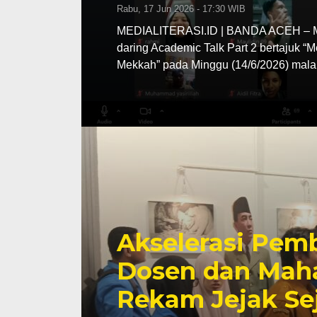
Rabu, 17 Jun 2026 - 17:30 WIB
MEDIALITERASI.ID | BANDA ACEH – MA
daring Academic Talk Part 2 bertajuk “
Mekkah” pada Minggu (14/6/2026) mala
Akselerasi Pemb
Dosen dan Maha
Rekam Jejak Se