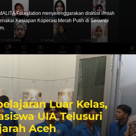
LITA Foundation menyelenggarakan diskusi ilmiah
Menakar Kesiapan Koperasi Merah Putih di Serambi
m.
elajaran Luar Kelas,
siswa UIA Telusuri
jarah Aceh