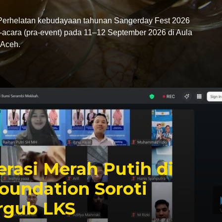
rhelatan kebudayaan tahunan Sangerday Fest 2026
-acara (pra-event) pada 11–12 September 2026 di Aula
Aceh.
rasi Merah Putih di
oundation Soroti
rgub LKS