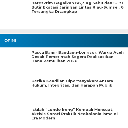
Bareskrim Gagalkan 86,3 Kg Sabu dan 5.171
Butir Ekstasi Jaringan Lintas Riau-Sumsel, 6
Tersangka Ditangkap
OPINI
Pasca Banjir Bandang-Longsor, Warga Aceh
Desak Pemerintah Segera Realisasikan
Dana Pemulihan 2026
Ketika Keadilan Dipertanyakan: Antara
Hukum, Integritas, dan Harapan Publik
Istilah “Londo Ireng” Kembali Mencuat,
Aktivis Soroti Praktik Neokolonialisme di
Era Modern