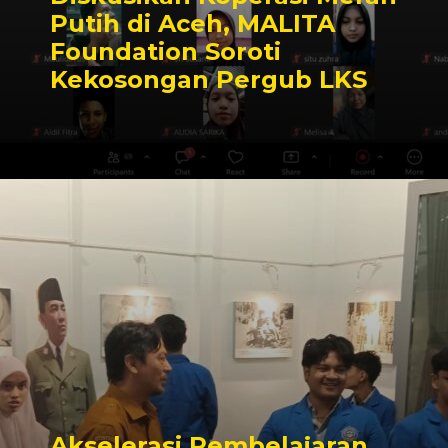
Putih di Aceh, MALITA
Foundation Soroti
Kekosongan Pergub LKS
Akselerasi Pembelajaran