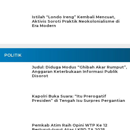
Istilah “Londo Ireng” Kembali Mencuat,
Aktivis Soroti Praktik Neokolonialisme di
Era Modern
POLITIK
Judul: Diduga Modus “Ghibah Akar Rumput”,
Anggaran Keterbukaan Informasi Publik
Disorot
Kapolri Buka Suara: “Itu Prerogatif
Presiden” di Tengah Isu Surpres Pergantian
Pemkab Atim Raih Opini WTP Ke 12
Berturut-turut Atas LKPD TA.2025