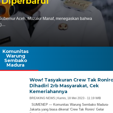
 Diperbarui
bernur Aceh, Muzakir Manaf, menegaskan bahwa
A)…
Komunitas
Warung
Sembako
Madura
Wow! Tasyakuran Crew Tak Ronir
Dihadiri 2rb Masyarakat, Cek
Kemeriahannya
BREAKING NEWS |
Kamis, 18 Mei 2023 - 11:19 WIB
SUMENEP — Komunitas Warung Sembako Madura-
Jakarta yang biasa dikenal ‘Crew Tak Roniro’ Gelar