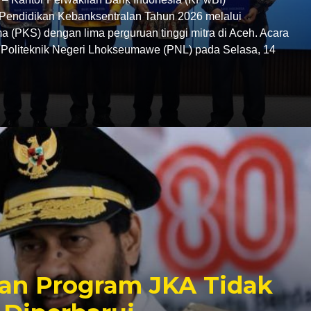
endidikan Kebanksentralan Tahun 2026 melalui
 (PKS) dengan lima perguruan tinggi mitra di Aceh. Acara
C Politeknik Negeri Lhokseumawe (PNL) pada Selasa, 14
an Program JKA Tidak