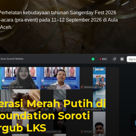
rhelatan kebudayaan tahunan Sangerday Fest 2026
-acara (pra-event) pada 11–12 September 2026 di Aula
Aceh.
rasi Merah Putih di
oundation Soroti
rgub LKS