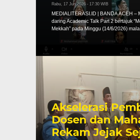
Rabu, 17 Jun 2026 - 17:30 WIB
MEDIALITERASI.ID | BANDA ACEH – MA
daring Academic Talk Part 2 bertajuk “
Mekkah” pada Minggu (14/6/2026) mala
Akselerasi Pemb
Dosen dan Maha
Rekam Jejak Se