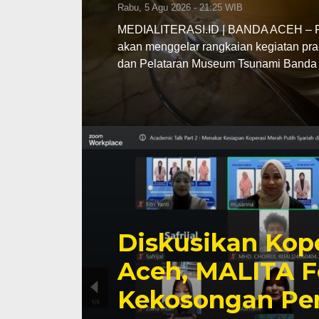
Rabu, 5 Agu 2026 - 21:25 WIB
MEDIALITERASI.ID | BANDA ACEH – Pe
akan menggelar rangkaian kegiatan pra
dan Pelataran Museum Tsunami Banda 
Diskusikan Kope
Aceh, MALITA F
Kekosongan Pe