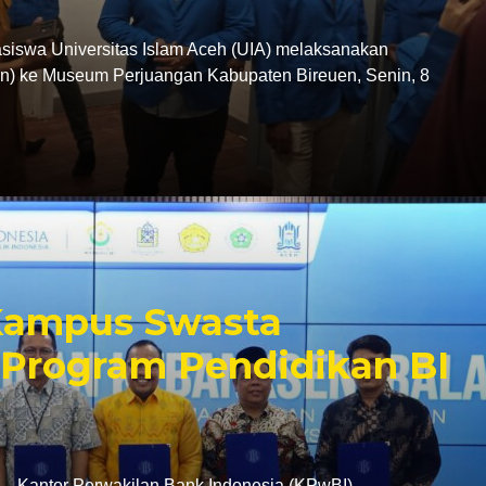
swa Universitas Islam Aceh (UIA) melaksanakan
tion) ke Museum Perjuangan Kabupaten Bireuen, Senin, 8
 Kampus Swasta
Program Pendidikan BI
antor Perwakilan Bank Indonesia (KPwBI)