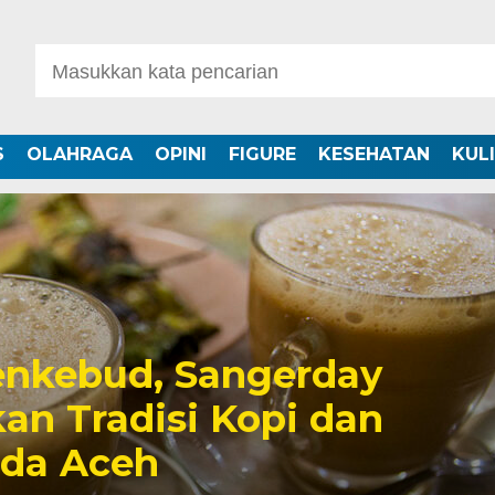
S
OLAHRAGA
OPINI
FIGURE
KESEHATAN
KUL
nkebud, Sangerday
an Tradisi Kopi dan
uda Aceh