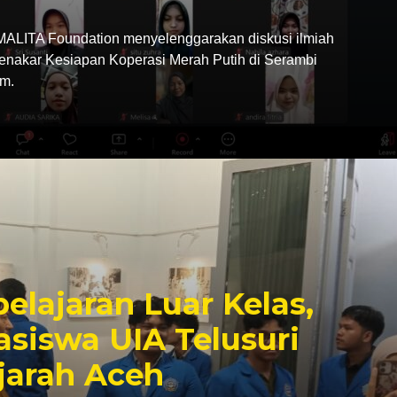
LITA Foundation menyelenggarakan diskusi ilmiah
Menakar Kesiapan Koperasi Merah Putih di Serambi
m.
elajaran Luar Kelas,
siswa UIA Telusuri
jarah Aceh