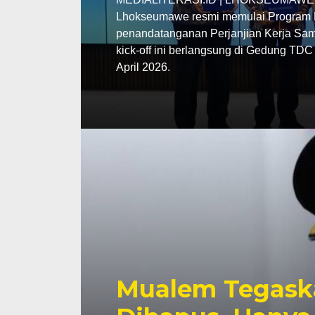
Lhokseumawe resmi memulai Program P
penandatanganan Perjanjian Kerja Sama
kick-off ini berlangsung di Gedung TD
April 2026.
Mualem Tegask