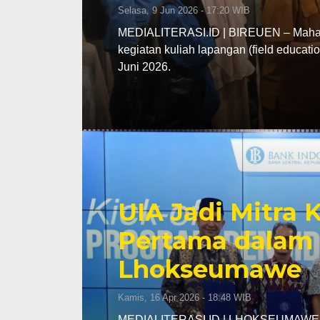
Selasa, 9 Jun 2026 - 17:20 WIB
MEDIALITERASI.ID | BIREUEN – Mahasi
kegiatan kuliah lapangan (field educa
Juni 2026.
UIA Jadi Mitra
Pertama dalam 
Lhokseumawe
Kamis, 16 Apr 2026 - 18:48 WIB
MEDIALITERASI.ID | LHOKSEUMAWE – K