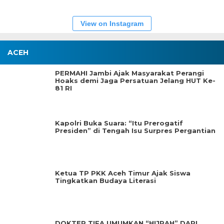
View on Instagram
ACEH
PERMAHI Jambi Ajak Masyarakat Perangi
Hoaks demi Jaga Persatuan Jelang HUT Ke-
81 RI
Kapolri Buka Suara: “Itu Prerogatif
Presiden” di Tengah Isu Surpres Pergantian
Ketua TP PKK Aceh Timur Ajak Siswa
Tingkatkan Budaya Literasi
DOKTER TIFA UMUMKAN “HIJRAH” DARI