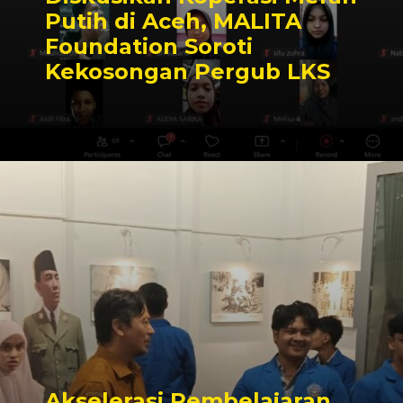
Putih di Aceh, MALITA
Foundation Soroti
Kekosongan Pergub LKS
Akselerasi Pembelajaran