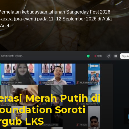
rhelatan kebudayaan tahunan Sangerday Fest 2026
-acara (pra-event) pada 11–12 September 2026 di Aula
Aceh.
rasi Merah Putih di
oundation Soroti
rgub LKS