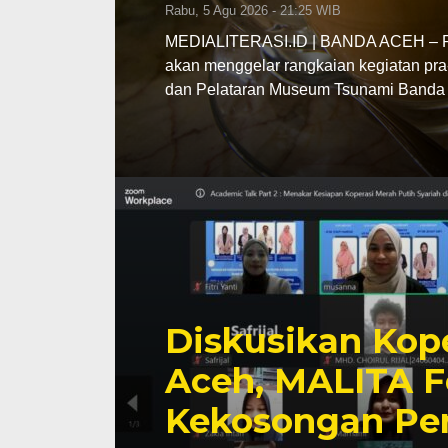
Rabu, 5 Agu 2026 - 21:25 WIB
MEDIALITERASI.ID | BANDA ACEH – Pe
akan menggelar rangkaian kegiatan pra
dan Pelataran Museum Tsunami Banda 
Diskusikan Kope
Aceh, MALITA F
Kekosongan Pe