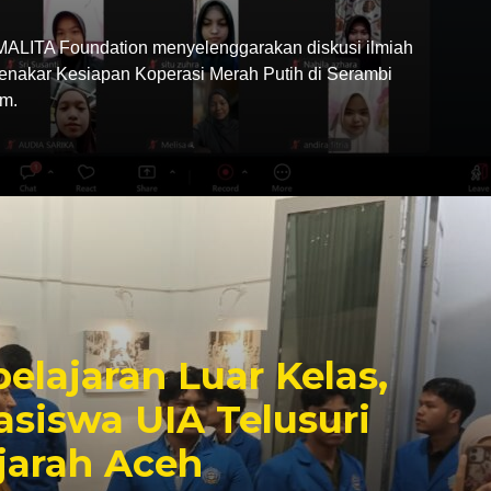
LITA Foundation menyelenggarakan diskusi ilmiah
Menakar Kesiapan Koperasi Merah Putih di Serambi
m.
elajaran Luar Kelas,
siswa UIA Telusuri
jarah Aceh