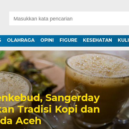
S
OLAHRAGA
OPINI
FIGURE
KESEHATAN
KUL
nkebud, Sangerday
an Tradisi Kopi dan
uda Aceh