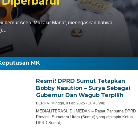
 Diperbarui
bernur Aceh, Muzakir Manaf, menegaskan bahwa
A)…
Keputusan MK
Resmi! DPRD Sumut Tetapkan
Bobby Nasution – Surya Sebagai
Gubernur Dan Wagub Terpilih
BERITA |
Minggu, 9 Feb 2025 - 10:43 WIB
MEDIALITERASI.ID | MEDAN – Rapat Paripurna DPRD
Provinsi Sumatera Utara (Sumut) yang dipimpin Ketua
DPRD Sumut,…