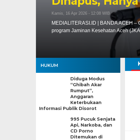
Dihapus, Hanya
Kamis, 16 Apr 2026 - 12:08 WIB
MEDIALITERASI.ID | BANDA ACEH – Gu
program Jaminan Kesehatan Aceh (JK
HUKUM
Diduga Modus
“Ghibah Akar
Rumput”,
Anggaran
Keterbukaan
Informasi Publik Disorot
995 Pucuk Senjata
Api, Narkoba, dan
CD Porno
Ditemukan di