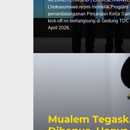
Lhokseumawe resmi memulai Program P
penandatanganan Perjanjian Kerja Sama
kick-off ini berlangsung di Gedung TD
April 2026.
Mualem Tegask