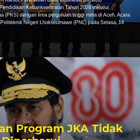
endidikan Kebanksentralan Tahun 2026 melalui
 (PKS) dengan lima perguruan tinggi mitra di Aceh. Acara
C Politeknik Negeri Lhokseumawe (PNL) pada Selasa, 14
an Program JKA Tidak