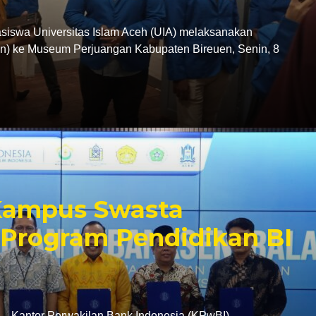
swa Universitas Islam Aceh (UIA) melaksanakan
tion) ke Museum Perjuangan Kabupaten Bireuen, Senin, 8
 Kampus Swasta
Program Pendidikan BI
antor Perwakilan Bank Indonesia (KPwBI)