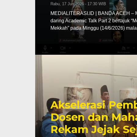
Rabu, 17 Jun 2026 - 17:30 WIB
MEDIALITERASI.ID | BANDA ACEH – MA
daring Academic Talk Part 2 bertajuk “
Mekkah” pada Minggu (14/6/2026) mala
Akselerasi Pemb
Dosen dan Maha
Rekam Jejak Se