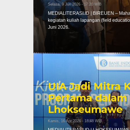
Selasa, 9 Jun 2026 - 17:20 WIB
MEDIALITERASI.ID | BIREUEN – Mahasi
kegiatan kuliah lapangan (field educa
Juni 2026.
UIA Jadi Mitra
Pertama dalam 
Lhokseumawe
Kamis, 16 Apr 2026 - 18:48 WIB
MEDIALITERASI.ID | LHOKSEUMAWE – K