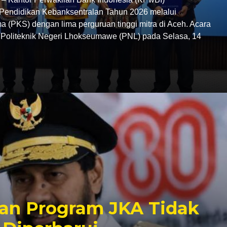
endidikan Kebanksentralan Tahun 2026 melalui
 (PKS) dengan lima perguruan tinggi mitra di Aceh. Acara
C Politeknik Negeri Lhokseumawe (PNL) pada Selasa, 14
an Program JKA Tidak