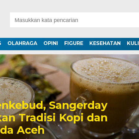
S
OLAHRAGA
OPINI
FIGURE
KESEHATAN
KUL
nkebud, Sangerday
an Tradisi Kopi dan
uda Aceh