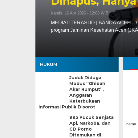
Dihapus, Hanya
Kamis, 16 Apr 2026 - 12:08 WIB
MEDIALITERASI.ID | BANDA ACEH – Gu
program Jaminan Kesehatan Aceh (JK
HUKUM
Judul: Diduga
Modus “Ghibah
Akar Rumput”,
Anggaran
Keterbukaan
Informasi Publik Disorot
995 Pucuk Senjata
Api, Narkoba, dan
nama 
CD Porno
Ditemukan di