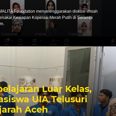
LITA Foundation menyelenggarakan diskusi ilmiah
Menakar Kesiapan Koperasi Merah Putih di Serambi
m.
elajaran Luar Kelas,
siswa UIA Telusuri
jarah Aceh