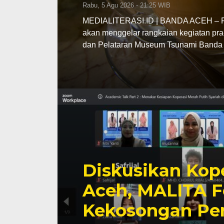
Rabu, 5 Agu 2026 - 21:25 WIB
MEDIALITERASI.ID | BANDA ACEH – Pe
akan menggelar rangkaian kegiatan pra
dan Pelataran Museum Tsunami Banda 
Diskusikan Kope
Aceh, MALITA F
Kekosongan Pe