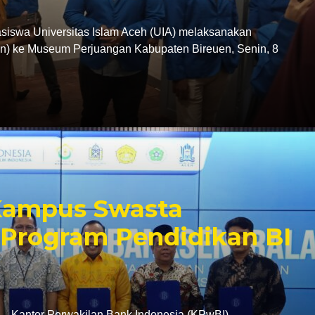
swa Universitas Islam Aceh (UIA) melaksanakan
tion) ke Museum Perjuangan Kabupaten Bireuen, Senin, 8
 Kampus Swasta
Program Pendidikan BI
antor Perwakilan Bank Indonesia (KPwBI)