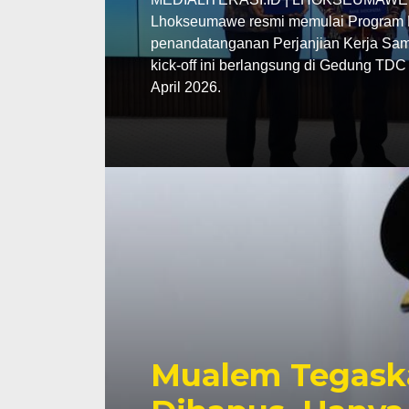
Lhokseumawe resmi memulai Program P
penandatanganan Perjanjian Kerja Sama
kick-off ini berlangsung di Gedung TD
April 2026.
Mualem Tegask