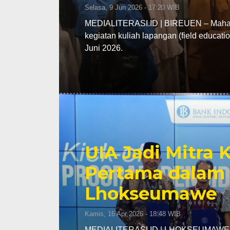
Selasa, 9 Jun 2026 - 17:20 WIB
MEDIALITERASI.ID | BIREUEN – Mahasi
kegiatan kuliah lapangan (field educa
Juni 2026.
UIA Jadi Mitra
Pertama dalam 
Lhokseumawe
Kamis, 16 Apr 2026 - 18:48 WIB
MEDIALITERASI.ID | LHOKSEUMAWE – K