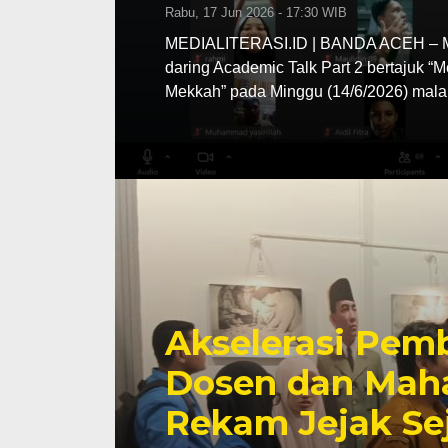
Rabu, 17 Jun 2026 - 17:30 WIB
MEDIALITERASI.ID | BANDA ACEH – MA
daring Academic Talk Part 2 bertajuk “
Mekkah” pada Minggu (14/6/2026) mala
Akselerasi Pemb
Dosen dan Maha
Rekam Jejak Se