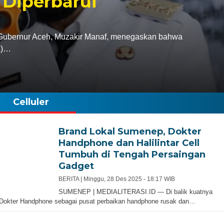
 Diperbarui
bernur Aceh, Muzakir Manaf, menegaskan bahwa
A)…
Celluler
Brand Lokal Sumenep, Dokter
Handphone dan Halilintar Cell
Tumbuh di Tengah Persaingan
Gadget
BERITA |
Minggu, 28 Des 2025 - 18:17 WIB
SUMENEP | MEDIALITERASI.ID — Di balik kuatnya
Dokter Handphone sebagai pusat perbaikan handphone rusak dan…