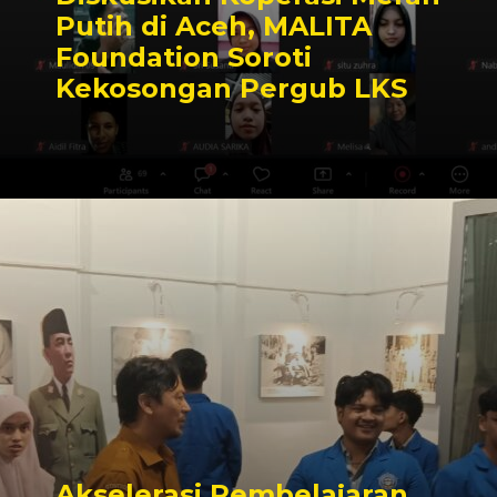
Putih di Aceh, MALITA
Foundation Soroti
Kekosongan Pergub LKS
Akselerasi Pembelajaran