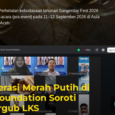
rhelatan kebudayaan tahunan Sangerday Fest 2026
-acara (pra-event) pada 11–12 September 2026 di Aula
Aceh.
rasi Merah Putih di
oundation Soroti
rgub LKS