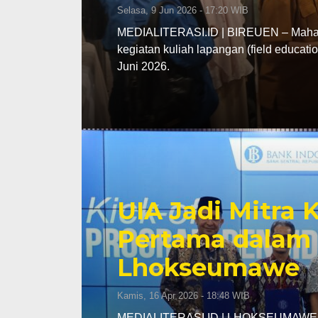
Selasa, 9 Jun 2026 - 17:20 WIB
MEDIALITERASI.ID | BIREUEN – Mahasi
kegiatan kuliah lapangan (field educa
Juni 2026.
UIA Jadi Mitra
Pertama dalam 
Lhokseumawe
Kamis, 16 Apr 2026 - 18:48 WIB
MEDIALITERASI.ID | LHOKSEUMAWE – K