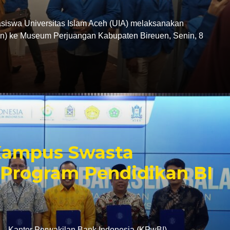
swa Universitas Islam Aceh (UIA) melaksanakan
tion) ke Museum Perjuangan Kabupaten Bireuen, Senin, 8
 Kampus Swasta
Program Pendidikan BI
antor Perwakilan Bank Indonesia (KPwBI)