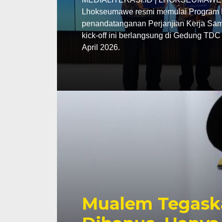
Lhokseumawe resmi memulai Program P
penandatanganan Perjanjian Kerja Sama
kick-off ini berlangsung di Gedung TD
April 2026.
Mualem Tegask