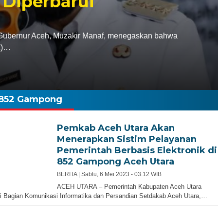
 Diperbarui
bernur Aceh, Muzakir Manaf, menegaskan bahwa
A)…
852 Gampong
Pemkab Aceh Utara Akan
Menerapkan Sistim Pelayanan
Pemerintah Berbasis Elektronik di
852 Gampong Aceh Utara
BERITA |
Sabtu, 6 Mei 2023 - 03:12 WIB
ACEH UTARA – Pemerintah Kabupaten Aceh Utara
i Bagian Komunikasi Informatika dan Persandian Setdakab Aceh Utara,…