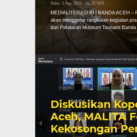
Rabu, 5 Agu 2026 - 21:25 WIB
MEDIALITERASI.ID | BANDA ACEH – Pe
akan menggelar rangkaian kegiatan pra
dan Pelataran Museum Tsunami Banda 
Diskusikan Kope
Aceh, MALITA F
Kekosongan Pe