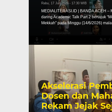
Rabu, 17 Jun 2026 - 17:30 WIB
MEDIALITERASI.ID | BANDA ACEH – MA
daring Academic Talk Part 2 bertajuk “
Mekkah” pada Minggu (14/6/2026) mala
Akselerasi Pemb
Dosen dan Maha
Rekam Jejak Se