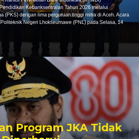
endidikan Kebanksentralan Tahun 2026 melalui
 (PKS) dengan lima perguruan tinggi mitra di Aceh. Acara
C Politeknik Negeri Lhokseumawe (PNL) pada Selasa, 14
an Program JKA Tidak