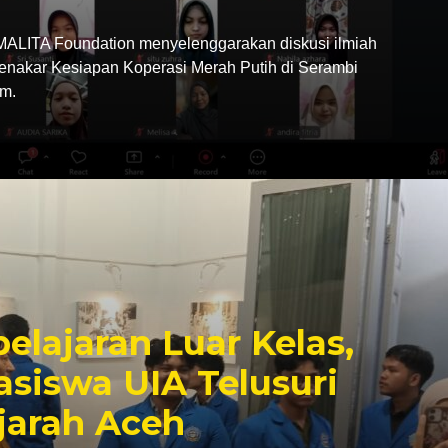
LITA Foundation menyelenggarakan diskusi ilmiah
Menakar Kesiapan Koperasi Merah Putih di Serambi
m.
elajaran Luar Kelas,
siswa UIA Telusuri
jarah Aceh