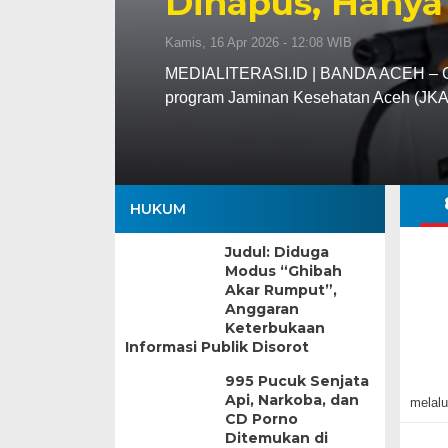
Dihapus, Hanya
Kamis, 16 Apr 2026 - 12:08 WIB
MEDIALITERASI.ID | BANDA ACEH – Gu
program Jaminan Kesehatan Aceh (JK
HUKUM
Judul: Diduga
Modus “Ghibah
Akar Rumput”,
Anggaran
Keterbukaan
Informasi Publik Disorot
995 Pucuk Senjata
Api, Narkoba, dan
melalu
CD Porno
Ditemukan di