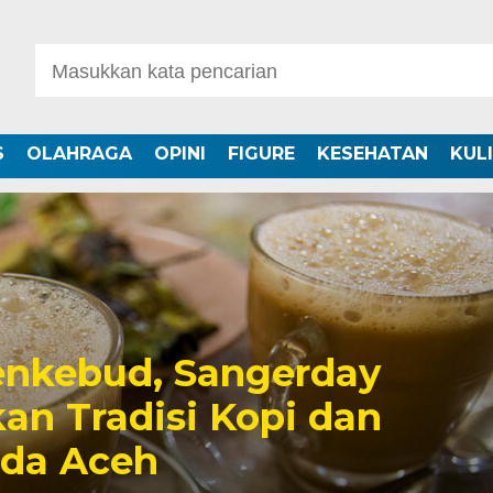
S
OLAHRAGA
OPINI
FIGURE
KESEHATAN
KUL
nkebud, Sangerday
an Tradisi Kopi dan
uda Aceh