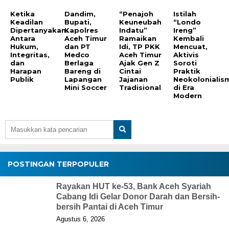
Ketika
Dandim,
“Penajoh
Istilah
Keadilan
Bupati,
Keuneubah
“Londo
Dipertanyakan:
Kapolres
Indatu”
Ireng”
Antara
Aceh Timur
Ramaikan
Kembali
Hukum,
dan PT
Idi, TP PKK
Mencuat,
Integritas,
Medco
Aceh Timur
Aktivis
dan
Berlaga
Ajak Gen Z
Soroti
Harapan
Bareng di
Cintai
Praktik
Publik
Lapangan
Jajanan
Neokolonialis
Mini Soccer
Tradisional
di Era
Modern
POSTINGAN TERPOPULER
Rayakan HUT ke-53, Bank Aceh Syariah
Cabang Idi Gelar Donor Darah dan Bersih-
bersih Pantai di Aceh Timur
Agustus 6, 2026