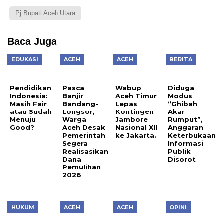
Pj Bupati Aceh Utara
Baca Juga
EDUKASI
ACEH
ACEH
BERITA
Pendidikan
Pasca
Wabup
Diduga
Indonesia:
Banjir
Aceh Timur
Modus
Masih Fair
Bandang-
Lepas
“Ghibah
atau Sudah
Longsor,
Kontingen
Akar
Menuju
Warga
Jambore
Rumput”,
Good?
Aceh Desak
Nasional XII
Anggaran
Pemerintah
ke Jakarta.
Keterbukaan
Segera
Informasi
Realisasikan
Publik
Dana
Disorot
Pemulihan
2026
HUKUM
ACEH
ACEH
OPINI