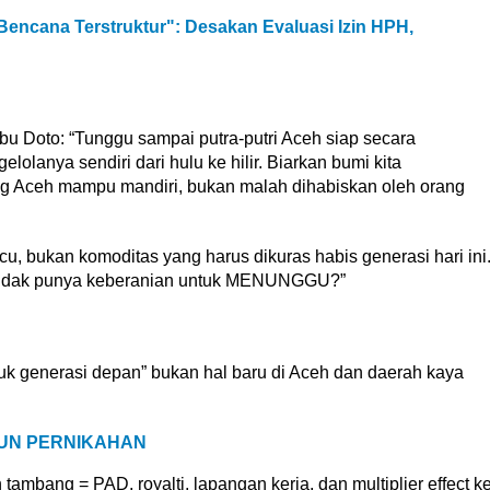
"Bencana Terstruktur": Desakan Evaluasi Izin HPH,
Abu Doto: “Tunggu sampai putra-putri Aceh siap secara
olanya sendiri dari hulu ke hilir. Biarkan bumi kita
 Aceh mampu mandiri, bukan malah dihabiskan oleh orang
, bukan komoditas yang harus dikuras habis generasi hari ini
a tidak punya keberanian untuk MENUNGGU?”
tuk generasi depan” bukan hal baru di Aceh dan daerah kaya
HUN PERNIKAHAN
n tambang = PAD, royalti, lapangan kerja, dan multiplier effect k