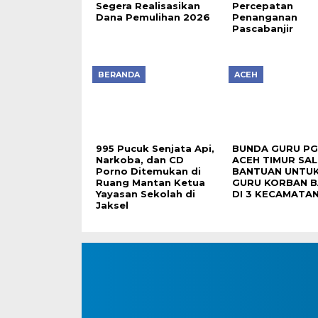
Segera Realisasikan
Percepatan
Dana Pemulihan 2026
Penanganan
Pascabanjir
BERANDA
ACEH
995 Pucuk Senjata Api,
BUNDA GURU PG
Narkoba, dan CD
ACEH TIMUR SA
Porno Ditemukan di
BANTUAN UNTUK
Ruang Mantan Ketua
GURU KORBAN B
Yayasan Sekolah di
DI 3 KECAMATA
Jaksel