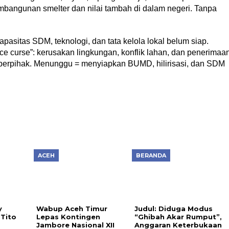
angunan smelter dan nilai tambah di dalam negeri. Tanpa
apasitas SDM, teknologi, dan tata kelola lokal belum siap.
rce curse”: kerusakan lingkungan, konflik lahan, dan penerimaa
berpihak. Menunggu = menyiapkan BUMD, hilirisasi, dan SDM
ACEH
BERANDA
y
Wabup Aceh Timur
Judul: Diduga Modus
Tito
Lepas Kontingen
“Ghibah Akar Rumput”,
s
Jambore Nasional XII
Anggaran Keterbukaan