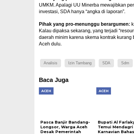
UMKM. Apalagi UU Minerba mewajibkan pemb
investasi, SDA hanya “angka di laporan”.
Pihak yang pro-menunggu berargumen:
k
Kalau dipaksa sekarang, yang terjadi “resou
daerah minim karena skema kontrak kurang 
Aceh dulu.
Analisis
Izin Tambang
SDA
Sdm
Baca Juga
ACEH
ACEH
Pasca Banjir Bandang-
Bupati Al Farlak
Longsor, Warga Aceh
Temui Mendagri 
Desak Pemerintah
Karnavian Baha