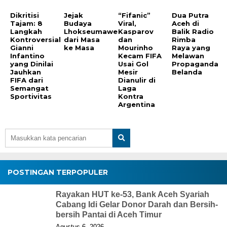
Dikritisi
Jejak
“Fifanic”
Dua Putra
Tajam: 8
Budaya
Viral,
Aceh di
Langkah
Lhokseumawe
Kasparov
Balik Radio
Kontroversial
dari Masa
dan
Rimba
Gianni
ke Masa
Mourinho
Raya yang
Infantino
Kecam FIFA
Melawan
yang Dinilai
Usai Gol
Propaganda
Jauhkan
Mesir
Belanda
FIFA dari
Dianulir di
Semangat
Laga
Sportivitas
Kontra
Argentina
POSTINGAN TERPOPULER
Rayakan HUT ke-53, Bank Aceh Syariah
Cabang Idi Gelar Donor Darah dan Bersih-
bersih Pantai di Aceh Timur
Agustus 6, 2026