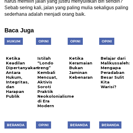
harus memilih jalan yang justru menyulitkan diri sendiri?
Sebab sering kali, jalan yang paling mulia sekaligus paling
sederhana adalah menjadi orang baik.
Baca Juga
HUKUM
OPINI
OPINI
OPINI
Ketika
Istilah
Ketika
Belajar dari
Keadilan
“Londo
Keramaian
Malikussaleh:
Dipertanyakan:
Ireng”
Bukan
Mengapa
Antara
Kembali
Jaminan
Peradaban
Hukum,
Mencuat,
Kebenaran
Besar Sulit
Integritas,
Aktivis
Kita
dan
Soroti
Warisi?
Harapan
Praktik
Publik
Neokolonialisme
di Era
Modern
BERANDA
OPINI
BERANDA
BERANDA