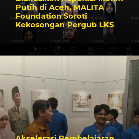
Putih di Aceh, MALITA
Foundation Soroti
Kekosongan Pergub LKS
Akselerasi Pembelajaran