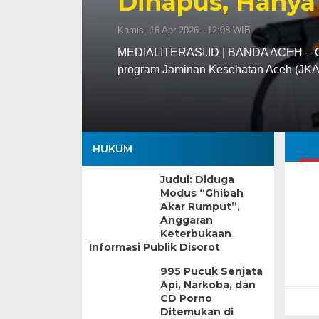
Dihapus, Hanya
Kamis, 16 Apr 2026 - 12:08 WIB
MEDIALITERASI.ID | BANDA ACEH – Gu
program Jaminan Kesehatan Aceh (JK
HUKUM
Judul: Diduga
Modus “Ghibah
Akar Rumput”,
Anggaran
Keterbukaan
Informasi Publik Disorot
995 Pucuk Senjata
Api, Narkoba, dan
CD Porno
Ditemukan di