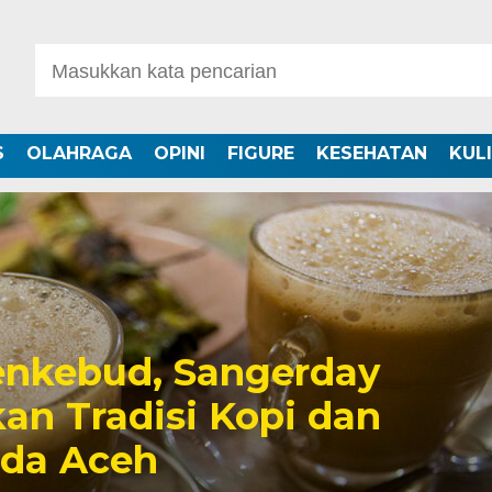
S
OLAHRAGA
OPINI
FIGURE
KESEHATAN
KUL
nkebud, Sangerday
an Tradisi Kopi dan
uda Aceh