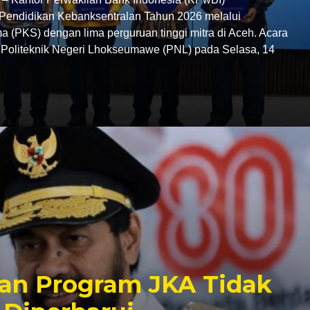
endidikan Kebanksentralan Tahun 2026 melalui
 (PKS) dengan lima perguruan tinggi mitra di Aceh. Acara
C Politeknik Negeri Lhokseumawe (PNL) pada Selasa, 14
an Program JKA Tidak