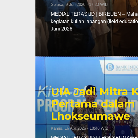
Selasa, 9 Jun 2026 - 17:20 WIB
MEDIALITERASI.ID | BIREUEN – Mahasi
kegiatan kuliah lapangan (field educa
Juni 2026.
UIA Jadi Mitra
Pertama dalam 
Lhokseumawe
Kamis, 16 Apr 2026 - 18:48 WIB
MEDIALITERASI.ID | LHOKSEUMAWE – K