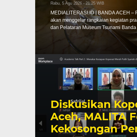
Rabu, 5 Agu 2026 - 21:25 WIB
MEDIALITERASI.ID | BANDA ACEH – Pe
akan menggelar rangkaian kegiatan pra
dan Pelataran Museum Tsunami Banda 
Diskusikan Kope
Aceh, MALITA F
Kekosongan Pe