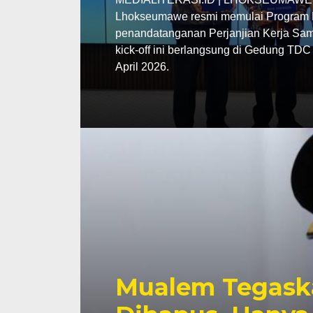
Lhokseumawe resmi memulai Program P
penandatanganan Perjanjian Kerja Sama
kick-off ini berlangsung di Gedung TD
April 2026.
Mualem Tegask