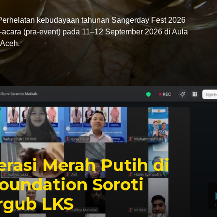
rhelatan kebudayaan tahunan Sangerday Fest 2026
-acara (pra-event) pada 11–12 September 2026 di Aula
Aceh.
rasi Merah Putih di
oundation Soroti
rgub LKS