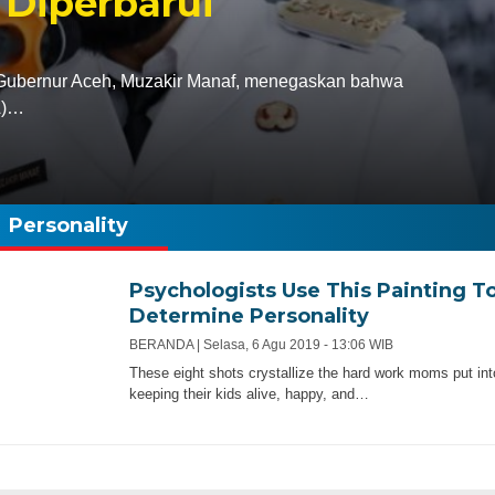
 Diperbarui
bernur Aceh, Muzakir Manaf, menegaskan bahwa
A)…
Personality
Psychologists Use This Painting T
Determine Personality
BERANDA |
Selasa, 6 Agu 2019 - 13:06 WIB
These eight shots crystallize the hard work moms put int
keeping their kids alive, happy, and…