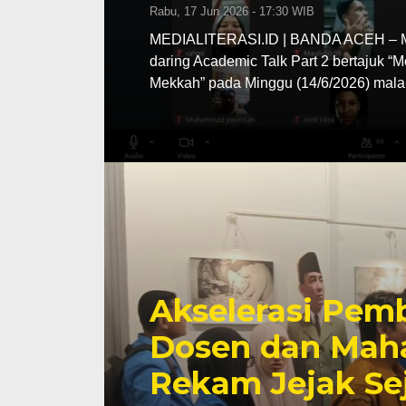
Rabu, 17 Jun 2026 - 17:30 WIB
MEDIALITERASI.ID | BANDA ACEH – MA
daring Academic Talk Part 2 bertajuk “
Mekkah” pada Minggu (14/6/2026) mala
Akselerasi Pemb
Dosen dan Maha
Rekam Jejak Se