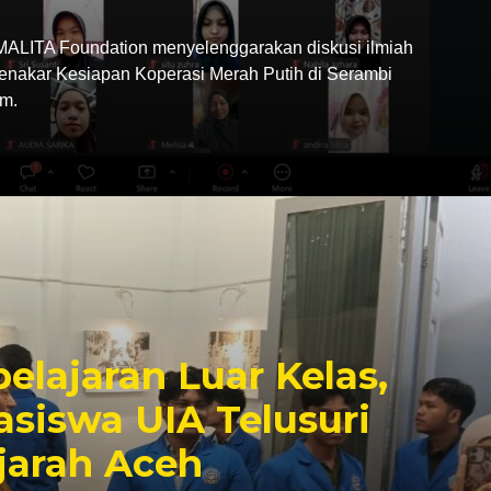
LITA Foundation menyelenggarakan diskusi ilmiah
Menakar Kesiapan Koperasi Merah Putih di Serambi
m.
elajaran Luar Kelas,
siswa UIA Telusuri
jarah Aceh