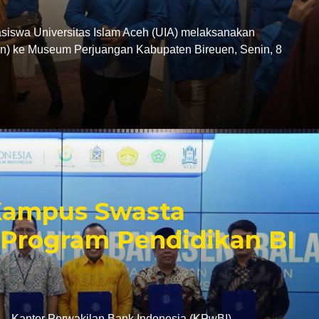
swa Universitas Islam Aceh (UIA) melaksanakan
tion) ke Museum Perjuangan Kabupaten Bireuen, Senin, 8
 Kampus Swasta
Program Pendidikan BI
antor Perwakilan Bank Indonesia (KPwBI)