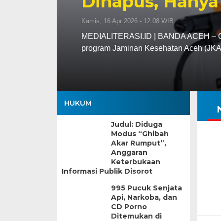
Dihapus, Hanya
Kamis, 16 Apr 2026 - 12:08 WIB
MEDIALITERASI.ID | BANDA ACEH – Gu
program Jaminan Kesehatan Aceh (JK
HUKUM
Judul: Diduga
Modus “Ghibah
Akar Rumput”,
Anggaran
Keterbukaan
Informasi Publik Disorot
995 Pucuk Senjata
Api, Narkoba, dan
CD Porno
Ditemukan di