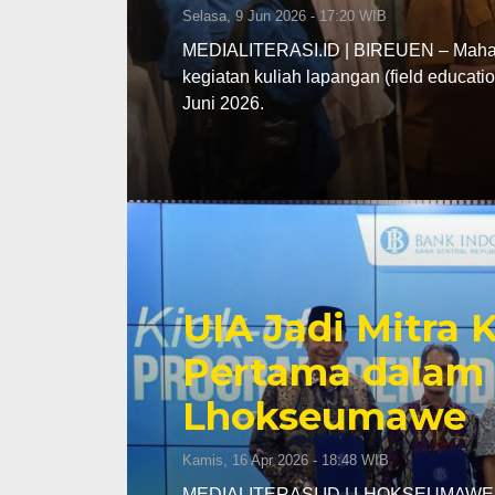
Selasa, 9 Jun 2026 - 17:20 WIB
MEDIALITERASI.ID | BIREUEN – Mahasi
kegiatan kuliah lapangan (field educa
Juni 2026.
UIA Jadi Mitra
Pertama dalam 
Lhokseumawe
Kamis, 16 Apr 2026 - 18:48 WIB
MEDIALITERASI.ID | LHOKSEUMAWE – K