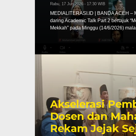
Rabu, 17 Jun 2026 - 17:30 WIB
MEDIALITERASI.ID | BANDA ACEH – MA
daring Academic Talk Part 2 bertajuk “
Mekkah” pada Minggu (14/6/2026) mala
Akselerasi Pemb
Dosen dan Maha
Rekam Jejak Se