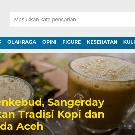
S
OLAHRAGA
OPINI
FIGURE
KESEHATAN
KUL
nkebud, Sangerday
an Tradisi Kopi dan
uda Aceh