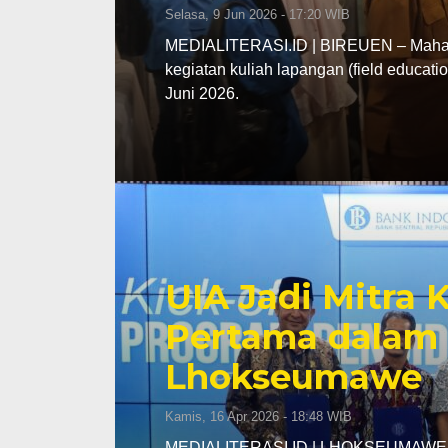
Selasa, 9 Jun 2026 - 17:20 WIB
MEDIALITERASI.ID | BIREUEN – Mahasi
kegiatan kuliah lapangan (field educa
Juni 2026.
UIA Jadi Mitra
Pertama dalam 
Lhokseumawe
Kamis, 16 Apr 2026 - 18:48 WIB
MEDIALITERASI.ID | LHOKSEUMAWE – K