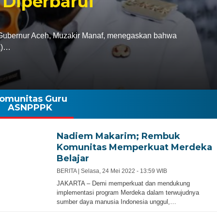
 Diperbarui
bernur Aceh, Muzakir Manaf, menegaskan bahwa
A)…
omunitas Guru
ASNPPPK
Nadiem Makarim; Rembuk
Komunitas Memperkuat Merdeka
Belajar
BERITA |
Selasa, 24 Mei 2022 - 13:59 WIB
JAKARTA – Demi memperkuat dan mendukung
implementasi program Merdeka dalam terwujudnya
sumber daya manusia Indonesia unggul,…