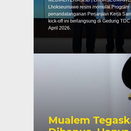
Lhokseumawe resmi memulai Program P
penandatanganan Perjanjian Kerja Sama
kick-off ini berlangsung di Gedung TD
April 2026.
Mualem Tegask