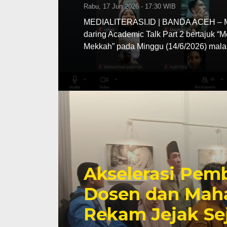
Rabu, 17 Jun 2026 - 17:30 WIB
MEDIALITERASI.ID | BANDA ACEH – MA
daring Academic Talk Part 2 bertajuk “
Mekkah” pada Minggu (14/6/2026) mala
Akselerasi Pemb
Dosen dan Maha
Rekam Jejak Se