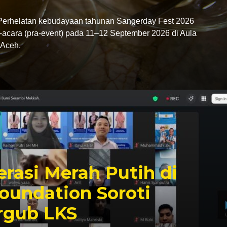
rhelatan kebudayaan tahunan Sangerday Fest 2026
-acara (pra-event) pada 11–12 September 2026 di Aula
Aceh.
rasi Merah Putih di
oundation Soroti
rgub LKS