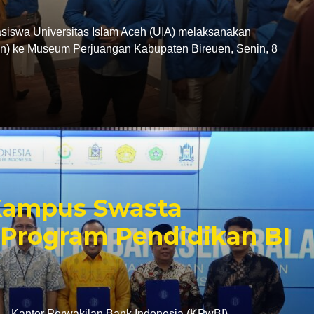
swa Universitas Islam Aceh (UIA) melaksanakan
tion) ke Museum Perjuangan Kabupaten Bireuen, Senin, 8
 Kampus Swasta
Program Pendidikan BI
antor Perwakilan Bank Indonesia (KPwBI)