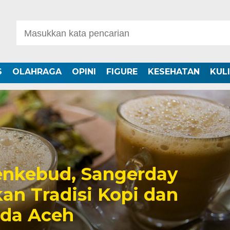
S
OLAHRAGA
OPINI
FIGURE
KESEHATAN
KUL
nkebud, Sangerday
an Tradisi Kopi dan
uda Aceh