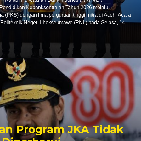
endidikan Kebanksentralan Tahun 2026 melalui
 (PKS) dengan lima perguruan tinggi mitra di Aceh. Acara
C Politeknik Negeri Lhokseumawe (PNL) pada Selasa, 14
an Program JKA Tidak