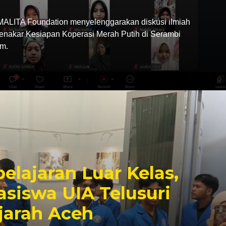
LITA Foundation menyelenggarakan diskusi ilmiah
Menakar Kesiapan Koperasi Merah Putih di Serambi
m.
elajaran Luar Kelas,
siswa UIA Telusuri
jarah Aceh