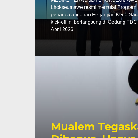
Lhokseumawe resmi memulai Program P
penandatanganan Perjanjian Kerja Sama
kick-off ini berlangsung di Gedung TD
April 2026.
Mualem Tegask