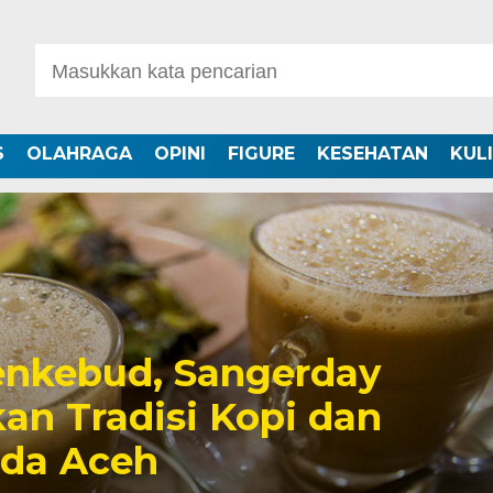
S
OLAHRAGA
OPINI
FIGURE
KESEHATAN
KUL
nkebud, Sangerday
an Tradisi Kopi dan
uda Aceh