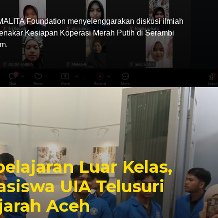
LITA Foundation menyelenggarakan diskusi ilmiah
Menakar Kesiapan Koperasi Merah Putih di Serambi
m.
elajaran Luar Kelas,
siswa UIA Telusuri
jarah Aceh