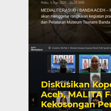
Rabu, 5 Agu 2026 - 21:25 WIB
MEDIALITERASI.ID | BANDA ACEH – Pe
akan menggelar rangkaian kegiatan pra
dan Pelataran Museum Tsunami Banda 
Diskusikan Kope
Aceh, MALITA F
Kekosongan Pe