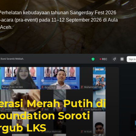
rhelatan kebudayaan tahunan Sangerday Fest 2026
-acara (pra-event) pada 11–12 September 2026 di Aula
Aceh.
rasi Merah Putih di
oundation Soroti
rgub LKS