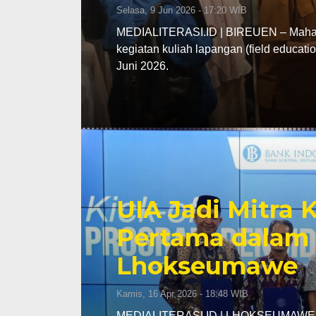
Selasa, 9 Jun 2026 - 17:20 WIB
MEDIALITERASI.ID | BIREUEN – Mahasi
kegiatan kuliah lapangan (field educa
Juni 2026.
UIA Jadi Mitra
Pertama dalam 
Lhokseumawe
Kamis, 16 Apr 2026 - 18:48 WIB
MEDIALITERASI.ID | LHOKSEUMAWE – K