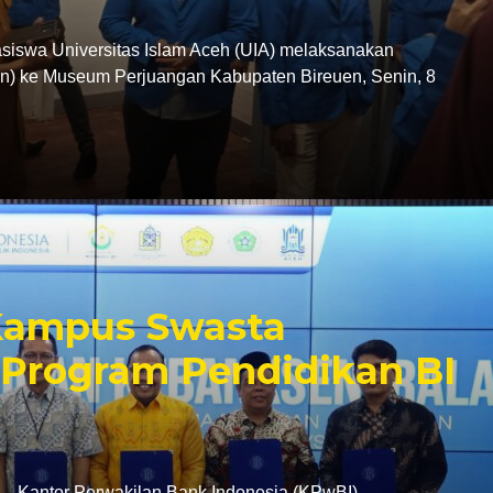
swa Universitas Islam Aceh (UIA) melaksanakan
tion) ke Museum Perjuangan Kabupaten Bireuen, Senin, 8
 Kampus Swasta
Program Pendidikan BI
antor Perwakilan Bank Indonesia (KPwBI)