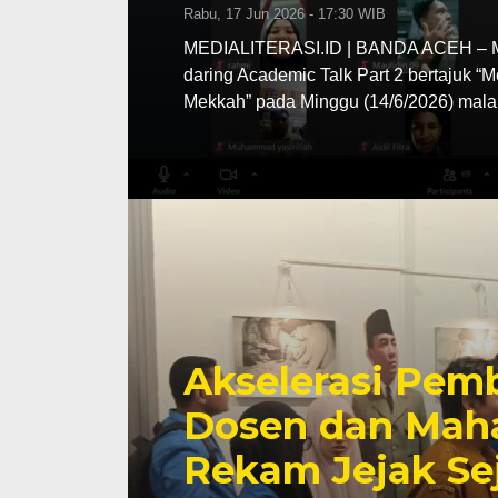
Rabu, 17 Jun 2026 - 17:30 WIB
MEDIALITERASI.ID | BANDA ACEH – MA
daring Academic Talk Part 2 bertajuk “
Mekkah” pada Minggu (14/6/2026) mala
Akselerasi Pemb
Dosen dan Maha
Rekam Jejak Se