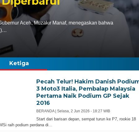
 Diperbarui
bernur Aceh, Muzakir Manaf, menegaskan bahwa
A)…
Ketiga
Pecah Telur! Hakim Danish Podiu
3 Moto3 Italia, Pembalap Malaysia
Pertama Naik Podium GP Sejak
2016
BERANDA |
Selasa, 2 Jun 2026 - 18:27 WIB
Start dari barisan depan, sempat turun ke P7, rookie 18
MSi raih podium perdana di…