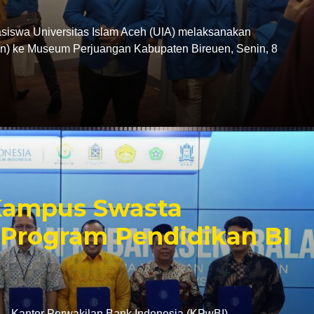
swa Universitas Islam Aceh (UIA) melaksanakan
tion) ke Museum Perjuangan Kabupaten Bireuen, Senin, 8
 Kampus Swasta
Program Pendidikan BI
antor Perwakilan Bank Indonesia (KPwBI)