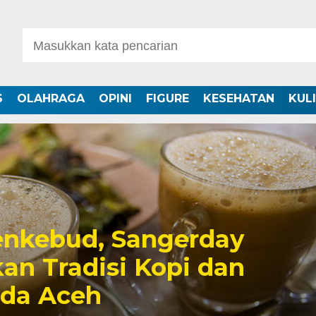
S
OLAHRAGA
OPINI
FIGURE
KESEHATAN
KUL
nkebud, Sangerday
an Tradisi Kopi dan
uda Aceh