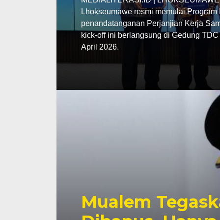
Lhokseumawe resmi memulai Program P
penandatanganan Perjanjian Kerja Sama
kick-off ini berlangsung di Gedung TD
April 2026.
Mualem Tegask