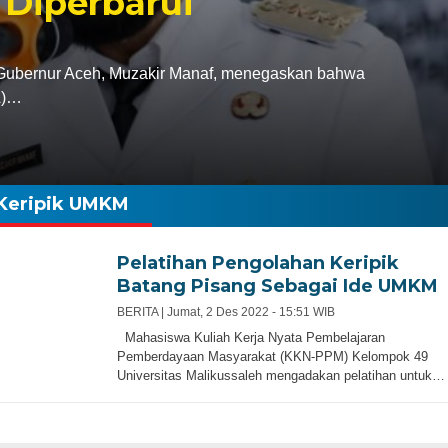
 Diperbarui
bernur Aceh, Muzakir Manaf, menegaskan bahwa
A)…
Keripik UMKM
Pelatihan Pengolahan Keripik
Batang Pisang Sebagai Ide UMKM
BERITA |
Jumat, 2 Des 2022 - 15:51 WIB
Mahasiswa Kuliah Kerja Nyata Pembelajaran
Pemberdayaan Masyarakat (KKN-PPM) Kelompok 49
Universitas Malikussaleh mengadakan pelatihan untuk…