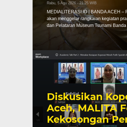
Rabu, 5 Agu 2026 - 21:25 WIB
MEDIALITERASI.ID | BANDA ACEH – Pe
akan menggelar rangkaian kegiatan pra
dan Pelataran Museum Tsunami Banda 
Diskusikan Kope
Aceh, MALITA F
Kekosongan Pe