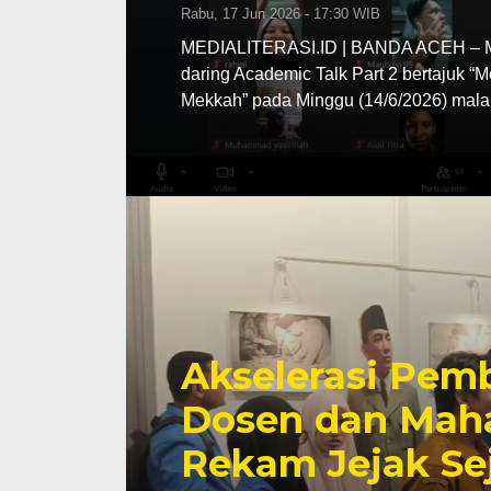
Rabu, 17 Jun 2026 - 17:30 WIB
MEDIALITERASI.ID | BANDA ACEH – MA
daring Academic Talk Part 2 bertajuk “
Mekkah” pada Minggu (14/6/2026) mala
Akselerasi Pemb
Dosen dan Maha
Rekam Jejak Se