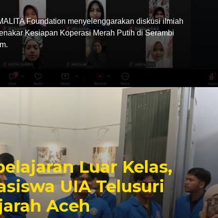
LITA Foundation menyelenggarakan diskusi ilmiah
Menakar Kesiapan Koperasi Merah Putih di Serambi
m.
elajaran Luar Kelas,
siswa UIA Telusuri
jarah Aceh