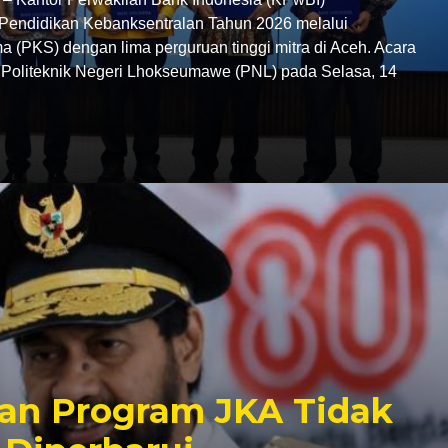
endidikan Kebanksentralan Tahun 2026 melalui
 (PKS) dengan lima perguruan tinggi mitra di Aceh. Acara
C Politeknik Negeri Lhokseumawe (PNL) pada Selasa, 14
an Program JKA Tidak