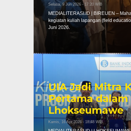
Selasa, 9 Jun 2026 - 17:20 WIB
MEDIALITERASI.ID | BIREUEN – Mahasi
kegiatan kuliah lapangan (field educa
Juni 2026.
UIA Jadi Mitra
Pertama dalam 
Lhokseumawe
Kamis, 16 Apr 2026 - 18:48 WIB
MEDIALITERASI.ID | LHOKSEUMAWE – K