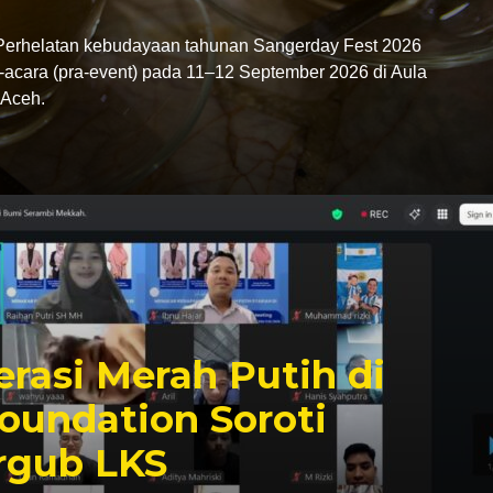
rhelatan kebudayaan tahunan Sangerday Fest 2026
-acara (pra-event) pada 11–12 September 2026 di Aula
Aceh.
rasi Merah Putih di
oundation Soroti
rgub LKS