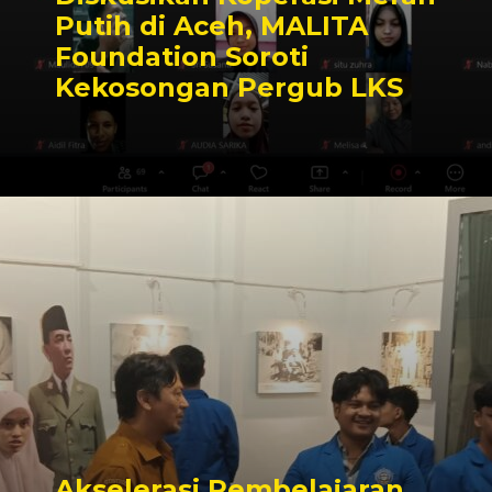
Putih di Aceh, MALITA
Foundation Soroti
Kekosongan Pergub LKS
Akselerasi Pembelajaran