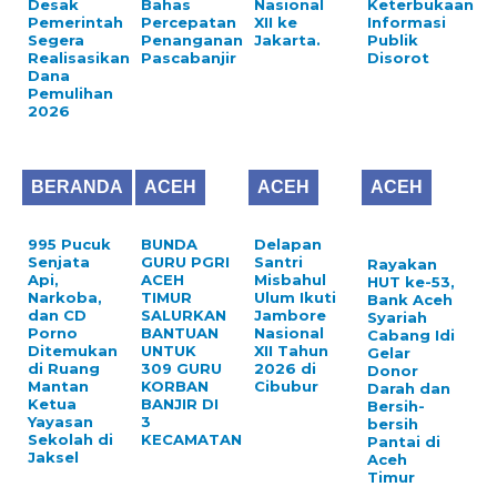
Desak
Bahas
Nasional
Keterbukaan
Pemerintah
Percepatan
XII ke
Informasi
Segera
Penanganan
Jakarta.
Publik
Realisasikan
Pascabanjir
Disorot
Dana
Pemulihan
2026
BERANDA
ACEH
ACEH
ACEH
995 Pucuk
BUNDA
Delapan
Senjata
GURU PGRI
Santri
Rayakan
Api,
ACEH
Misbahul
HUT ke-53,
Narkoba,
TIMUR
Ulum Ikuti
Bank Aceh
dan CD
SALURKAN
Jambore
Syariah
Porno
BANTUAN
Nasional
Cabang Idi
Ditemukan
UNTUK
XII Tahun
Gelar
di Ruang
309 GURU
2026 di
Donor
Mantan
KORBAN
Cibubur
Darah dan
Ketua
BANJIR DI
Bersih-
Yayasan
3
bersih
Sekolah di
KECAMATAN
Pantai di
Jaksel
Aceh
Timur