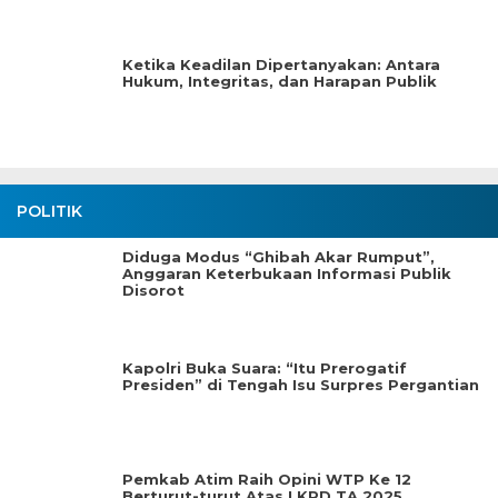
Ketika Keadilan Dipertanyakan: Antara
Hukum, Integritas, dan Harapan Publik
POLITIK
Diduga Modus “Ghibah Akar Rumput”,
Anggaran Keterbukaan Informasi Publik
Disorot
Kapolri Buka Suara: “Itu Prerogatif
Presiden” di Tengah Isu Surpres Pergantian
Pemkab Atim Raih Opini WTP Ke 12
Berturut-turut Atas LKPD TA.2025