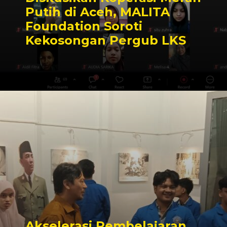
Putih di Aceh, MALITA
Foundation Soroti
Kekosongan Pergub LKS
Akselerasi Pembelajaran