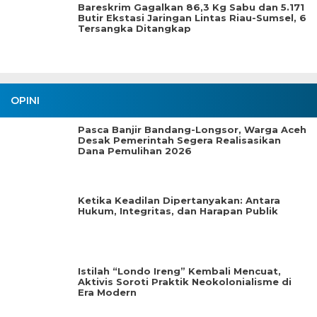
Bareskrim Gagalkan 86,3 Kg Sabu dan 5.171
Butir Ekstasi Jaringan Lintas Riau-Sumsel, 6
Tersangka Ditangkap
OPINI
Pasca Banjir Bandang-Longsor, Warga Aceh
Desak Pemerintah Segera Realisasikan
Dana Pemulihan 2026
Ketika Keadilan Dipertanyakan: Antara
Hukum, Integritas, dan Harapan Publik
Istilah “Londo Ireng” Kembali Mencuat,
Aktivis Soroti Praktik Neokolonialisme di
Era Modern