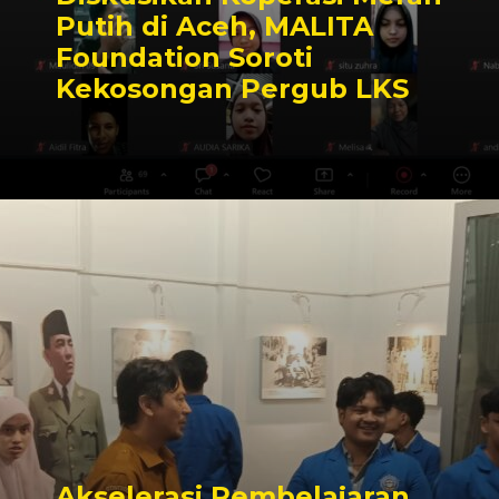
Putih di Aceh, MALITA
Foundation Soroti
Kekosongan Pergub LKS
Akselerasi Pembelajaran