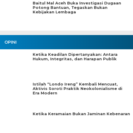
Baitul Mal Aceh Buka Investigasi Dugaan
Potong Bantuan, Tegaskan Bukan
Kebijakan Lembaga
OPINI
Ketika Keadilan Dipertanyakan: Antara
Hukum, Integritas, dan Harapan Publik
Istilah “Londo Ireng” Kembali Mencuat,
Aktivis Soroti Praktik Neokolonialisme di
Era Modern
Ketika Keramaian Bukan Jaminan Kebenaran