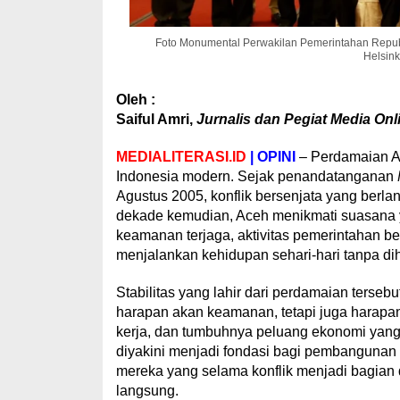
Foto Monumental Perwakilan Pemerintahan Repub
Helsink
Oleh :
Saiful Amri,
Jurnalis dan Pegiat Media Onl
MEDIALITERASI.ID
| OPINI
– Perdamaian Ac
Indonesia modern. Sejak penandatanganan
Agustus 2005, konflik bersenjata yang berla
dekade kemudian, Aceh menikmati suasana ya
keamanan terjaga, aktivitas pemerintahan be
menjalankan kehidupan sehari-hari tanpa di
Stabilitas yang lahir dari perdamaian ters
harapan akan keamanan, tetapi juga harapa
kerja, dan tumbuhnya peluang ekonomi yan
diyakini menjadi fondasi bagi pembangunan
mereka yang selama konflik menjadi bagian
langsung.