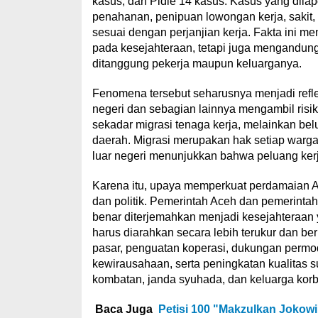
kasus, dan Pidie 14 kasus. Kasus yang dila
penahanan, penipuan lowongan kerja, sakit,
sesuai dengan perjanjian kerja. Fakta ini me
pada kesejahteraan, tetapi juga mengandung
ditanggung pekerja maupun keluarganya.
Fenomena tersebut seharusnya menjadi reflek
negeri dan sebagian lainnya mengambil risi
sekadar migrasi tenaga kerja, melainkan b
daerah. Migrasi merupakan hak setiap warga 
luar negeri menunjukkan bahwa peluang kerja
Karena itu, upaya memperkuat perdamaian A
dan politik. Pemerintah Aceh dan pemerinta
benar diterjemahkan menjadi kesejahteraa
harus diarahkan secara lebih terukur dan be
pasar, penguatan koperasi, dukungan permo
kewirausahaan, serta peningkatan kualitas 
kombatan, janda syuhada, dan keluarga korba
Baca Juga
Petisi 100 "Makzulkan Jokowi