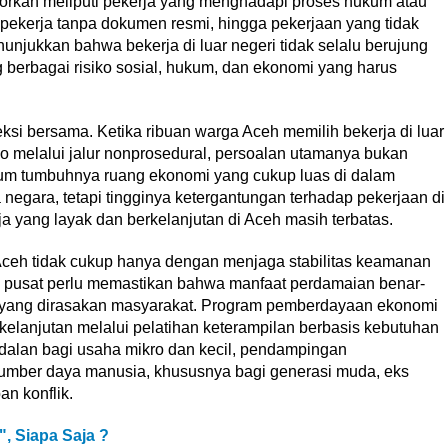
porkan meliputi pekerja yang menghadapi proses hukum atau
 pekerja tanpa dokumen resmi, hingga pekerjaan yang tidak
nunjukkan bahwa bekerja di luar negeri tidak selalu berujung
 berbagai risiko sosial, hukum, dan ekonomi yang harus
si bersama. Ketika ribuan warga Aceh memilih bekerja di luar
ko melalui jalur nonprosedural, persoalan utamanya bukan
elum tumbuhnya ruang ekonomi yang cukup luas di dalam
negara, tetapi tingginya ketergantungan terhadap pekerjaan di
 yang layak dan berkelanjutan di Aceh masih terbatas.
ceh tidak cukup hanya dengan menjaga stabilitas keamanan
h pusat perlu memastikan bahwa manfaat perdamaian benar-
n yang dirasakan masyarakat. Program pemberdayaan ekonomi
rkelanjutan melalui pelatihan keterampilan berbasis kebutuhan
dalan bagi usaha mikro dan kecil, pendampingan
sumber daya manusia, khususnya bagi generasi muda, eks
n konflik.
", Siapa Saja ?