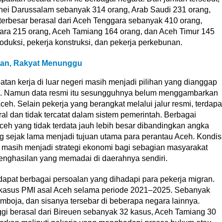
runei Darussalam sebanyak 314 orang, Arab Saudi 231 orang,
erbesar berasal dari Aceh Tenggara sebanyak 410 orang,
tara 215 orang, Aceh Tamiang 164 orang, dan Aceh Timur 145
oduksi, pekerja konstruksi, dan pekerja perkebunan.
kan, Rakyat Menunggu
n kerja di luar negeri masih menjadi pilihan yang dianggap
h. Namun data resmi itu sesungguhnya belum menggambarkan
ceh. Selain pekerja yang berangkat melalui jalur resmi, terdapa
l dan tidak tercatat dalam sistem pemerintah. Berbagai
eh yang tidak terdata jauh lebih besar dibandingkan angka
g sejak lama menjadi tujuan utama para perantau Aceh. Kondis
 masih menjadi strategi ekonomi bagi sebagian masyarakat
enghasilan yang memadai di daerahnya sendiri.
erdapat berbagai persoalan yang dihadapi para pekerja migran.
kasus PMI asal Aceh selama periode 2021–2025. Sebanyak
amboja, dan sisanya tersebar di beberapa negara lainnya.
gi berasal dari Bireuen sebanyak 32 kasus, Aceh Tamiang 30