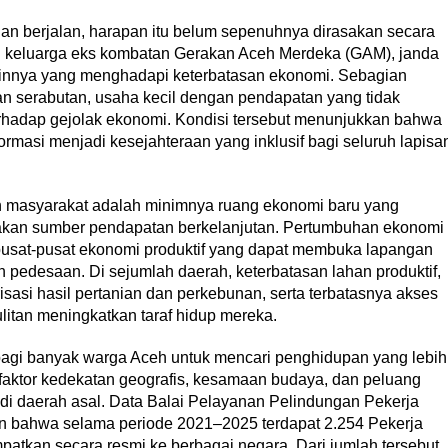
ian berjalan, harapan itu belum sepenuhnya dirasakan secara
n keluarga eks kombatan Gerakan Aceh Merdeka (GAM), janda
ainnya yang menghadapi keterbatasan ekonomi. Sebagian
 serabutan, usaha kecil dengan pendapatan yang tidak
terhadap gejolak ekonomi. Kondisi tersebut menunjukkan bahwa
formasi menjadi kesejahteraan yang inklusif bagi seluruh lapisa
n masyarakat adalah minimnya ruang ekonomi baru yang
kan sumber pendapatan berkelanjutan. Pertumbuhan ekonomi
pusat-pusat ekonomi produktif yang dapat membuka lapangan
h pedesaan. Di sejumlah daerah, keterbatasan lahan produktif,
irisasi hasil pertanian dan perkebunan, serta terbatasnya akses
tan meningkatkan taraf hidup mereka.
bagi banyak warga Aceh untuk mencari penghidupan yang lebih
 faktor kedekatan geografis, kesamaan budaya, dan peluang
n di daerah asal. Data Balai Pelayanan Pelindungan Pekerja
n bahwa selama periode 2021–2025 terdapat 2.254 Pekerja
patkan secara resmi ke berbagai negara. Dari jumlah tersebut,