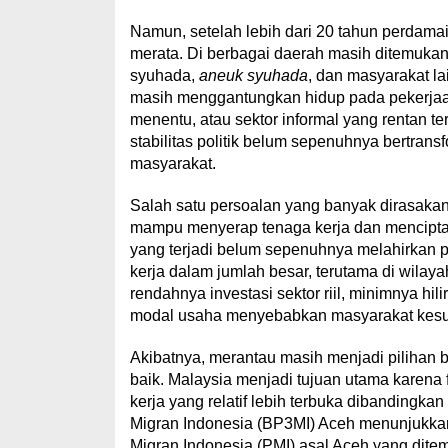
Namun, setelah lebih dari 20 tahun perdama
merata. Di berbagai daerah masih ditemuka
syuhada,
aneuk syuhada
, dan masyarakat l
masih menggantungkan hidup pada pekerjaan
menentu, atau sektor informal yang rentan 
stabilitas politik belum sepenuhnya bertrans
masyarakat.
Salah satu persoalan yang banyak dirasaka
mampu menyerap tenaga kerja dan mencipta
yang terjadi belum sepenuhnya melahirkan 
kerja dalam jumlah besar, terutama di wilaya
rendahnya investasi sektor riil, minimnya hil
modal usaha menyebabkan masyarakat kesuli
Akibatnya, merantau masih menjadi pilihan 
baik. Malaysia menjadi tujuan utama karena
kerja yang relatif lebih terbuka dibandingka
Migran Indonesia (BP3MI) Aceh menunjukka
Migran Indonesia (PMI) asal Aceh yang ditem