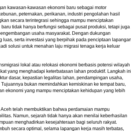
gan kawasan-kawasan ekonomi baru sebagai motor
ebunan, peternakan, perikanan, industri pengolahan hasil
ngkan secara terintegrasi sehingga mampu menciptakan
aru tidak hanya berfungsi sebagai pusat produksi, tetapi juga
an pengembangan usaha masyarakat. Dengan dukungan
g luas, serta investasi yang berpihak pada penciptaan lapanga
di solusi untuk menahan laju migrasi tenaga kerja keluar
smigrasi lokal atau relokasi ekonomi berbasis potensi wilayah
kat yang menghadapi keterbatasan lahan produktif. Langkah in
ktur dasar, kepastian legalitas lahan, pendampingan usaha,
. Tujuannya bukan memindahkan kemiskinan ke tempat baru,
an ekonomi yang mampu menciptakan kehidupan yang lebih
ki, Aceh telah membuktikan bahwa perdamaian mampu
litas. Namun, sejarah tidak hanya akan menilai keberhasilan
puan menghadirkan kesejahteraan bagi seluruh rakyat.
uh secara optimal, selama lapangan kerja masih terbatas,