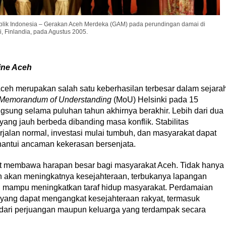
lik Indonesia – Gerakan Aceh Merdeka (GAM) pada perundingan damai di
i, Finlandia, pada Agustus 2005.
ine Aceh
eh merupakan salah satu keberhasilan terbesar dalam sejara
Memorandum of Understanding
(MoU) Helsinki pada 15
ngsung selama puluhan tahun akhirnya berakhir. Lebih dari dua
ng jauh berbeda dibanding masa konflik. Stabilitas
rjalan normal, investasi mulai tumbuh, dan masyarakat dapat
hantui ancaman kekerasan bersenjata.
ebut membawa harapan besar bagi masyarakat Aceh. Tidak hanya
n akan meningkatnya kesejahteraan, terbukanya lapangan
g mampu meningkatkan taraf hidup masyarakat. Perdamaian
 yang dapat mengangkat kesejahteraan rakyat, termasuk
 dari perjuangan maupun keluarga yang terdampak secara