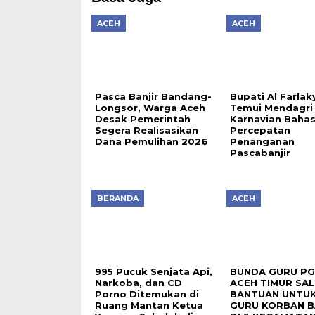
ACEH
ACEH
Pasca Banjir Bandang-
Bupati Al Farlak
Longsor, Warga Aceh
Temui Mendagri 
Desak Pemerintah
Karnavian Baha
Segera Realisasikan
Percepatan
Dana Pemulihan 2026
Penanganan
Pascabanjir
BERANDA
ACEH
995 Pucuk Senjata Api,
BUNDA GURU PG
Narkoba, dan CD
ACEH TIMUR SA
Porno Ditemukan di
BANTUAN UNTUK
Ruang Mantan Ketua
GURU KORBAN B