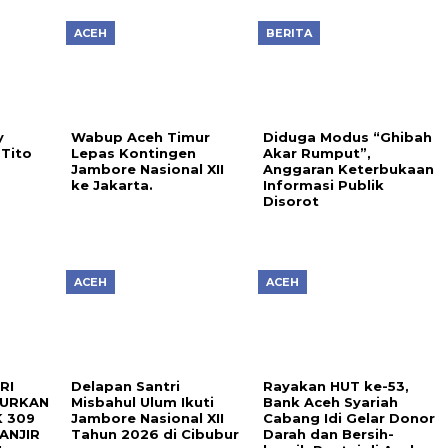
ACEH
BERITA
y
Wabup Aceh Timur
Diduga Modus “Ghibah
Tito
Lepas Kontingen
Akar Rumput”,
s
Jambore Nasional XII
Anggaran Keterbukaan
ke Jakarta.
Informasi Publik
Disorot
ACEH
ACEH
RI
Delapan Santri
Rayakan HUT ke-53,
LURKAN
Misbahul Ulum Ikuti
Bank Aceh Syariah
 309
Jambore Nasional XII
Cabang Idi Gelar Donor
ANJIR
Tahun 2026 di Cibubur
Darah dan Bersih-