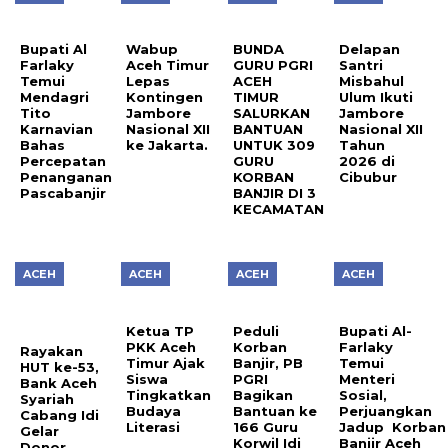
Bupati Al
Wabup
BUNDA
Delapan
Farlaky
Aceh Timur
GURU PGRI
Santri
Temui
Lepas
ACEH
Misbahul
Mendagri
Kontingen
TIMUR
Ulum Ikuti
Tito
Jambore
SALURKAN
Jambore
Karnavian
Nasional XII
BANTUAN
Nasional XII
Bahas
ke Jakarta.
UNTUK 309
Tahun
Percepatan
GURU
2026 di
Penanganan
KORBAN
Cibubur
Pascabanjir
BANJIR DI 3
KECAMATAN
ACEH
ACEH
ACEH
ACEH
Ketua TP
Peduli
Bupati Al-
PKK Aceh
Korban
Farlaky
Rayakan
Timur Ajak
Banjir, PB
Temui
HUT ke-53,
Siswa
PGRI
Menteri
Bank Aceh
Tingkatkan
Bagikan
Sosial,
Syariah
Budaya
Bantuan ke
Perjuangkan
Cabang Idi
Literasi
166 Guru
Jadup Korban
Gelar
Korwil Idi
Banjir Aceh
Donor