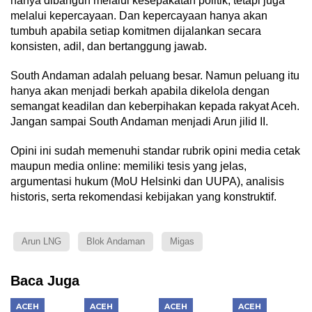
hanya dibangun melalui kesepakatan politik, tetapi juga
melalui kepercayaan. Dan kepercayaan hanya akan
tumbuh apabila setiap komitmen dijalankan secara
konsisten, adil, dan bertanggung jawab.
South Andaman adalah peluang besar. Namun peluang itu
hanya akan menjadi berkah apabila dikelola dengan
semangat keadilan dan keberpihakan kepada rakyat Aceh.
Jangan sampai South Andaman menjadi Arun jilid II.
Opini ini sudah memenuhi standar rubrik opini media cetak
maupun media online: memiliki tesis yang jelas,
argumentasi hukum (MoU Helsinki dan UUPA), analisis
historis, serta rekomendasi kebijakan yang konstruktif.
Arun LNG
Blok Andaman
Migas
Baca Juga
ACEH
ACEH
ACEH
ACEH