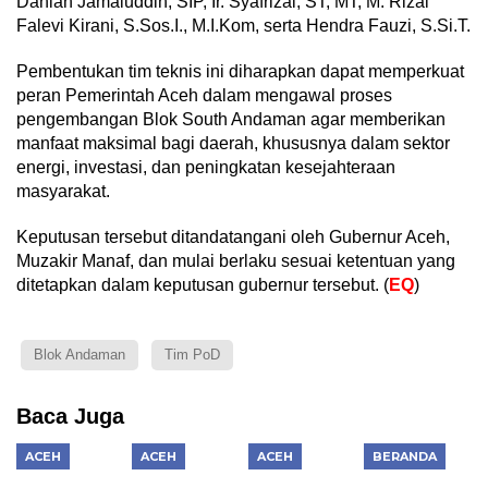
Dahlan Jamaluddin, SIP, Ir. Syafrizal, ST, MT, M. Rizal
Falevi Kirani, S.Sos.I., M.I.Kom, serta Hendra Fauzi, S.Si.T.
Pembentukan tim teknis ini diharapkan dapat memperkuat
peran Pemerintah Aceh dalam mengawal proses
pengembangan Blok South Andaman agar memberikan
manfaat maksimal bagi daerah, khususnya dalam sektor
energi, investasi, dan peningkatan kesejahteraan
masyarakat.
Keputusan tersebut ditandatangani oleh Gubernur Aceh,
Muzakir Manaf, dan mulai berlaku sesuai ketentuan yang
ditetapkan dalam keputusan gubernur tersebut. (
E
Q
)
Blok Andaman
Tim PoD
Baca Juga
ACEH
ACEH
ACEH
BERANDA