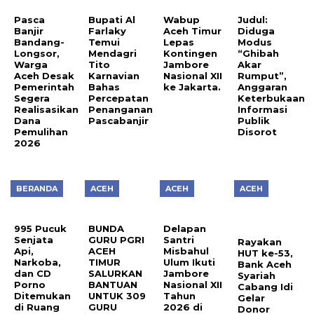
Pasca
Bupati Al
Wabup
Judul:
Banjir
Farlaky
Aceh Timur
Diduga
Bandang-
Temui
Lepas
Modus
Longsor,
Mendagri
Kontingen
“Ghibah
Warga
Tito
Jambore
Akar
Aceh Desak
Karnavian
Nasional XII
Rumput”,
Pemerintah
Bahas
ke Jakarta.
Anggaran
Segera
Percepatan
Keterbukaan
Realisasikan
Penanganan
Informasi
Dana
Pascabanjir
Publik
Pemulihan
Disorot
2026
BERANDA
ACEH
ACEH
ACEH
995 Pucuk
BUNDA
Delapan
Senjata
GURU PGRI
Santri
Rayakan
Api,
ACEH
Misbahul
HUT ke-53,
Narkoba,
TIMUR
Ulum Ikuti
Bank Aceh
dan CD
SALURKAN
Jambore
Syariah
Porno
BANTUAN
Nasional XII
Cabang Idi
Ditemukan
UNTUK 309
Tahun
Gelar
di Ruang
GURU
2026 di
Donor