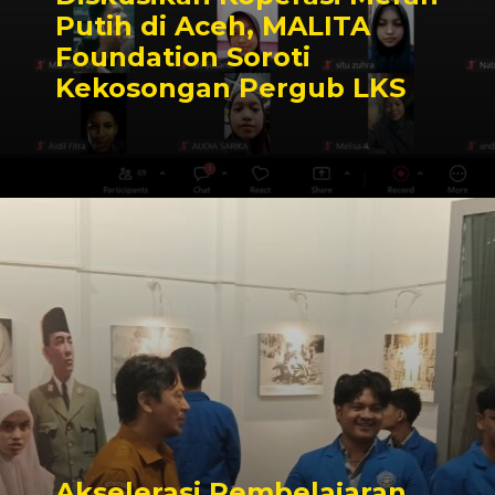
Putih di Aceh, MALITA
Foundation Soroti
Kekosongan Pergub LKS
Akselerasi Pembelajaran