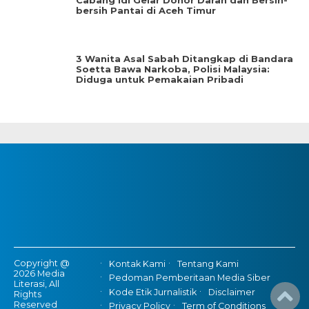
Cabang Idi Gelar Donor Darah dan Bersih-
bersih Pantai di Aceh Timur
3 Wanita Asal Sabah Ditangkap di Bandara
Soetta Bawa Narkoba, Polisi Malaysia:
Diduga untuk Pemakaian Pribadi
Copyright @
Kontak Kami
Tentang Kami
2026 Media
Pedoman Pemberitaan Media Siber
Literasi, All
Kode Etik Jurnalistik
Disclaimer
Rights
Reserved
Privacy Policy
Term of Conditions