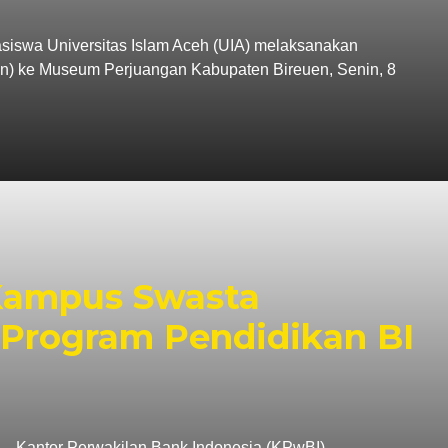
swa Universitas Islam Aceh (UIA) melaksanakan
tion) ke Museum Perjuangan Kabupaten Bireuen, Senin, 8
 Kampus Swasta
Program Pendidikan BI
antor Perwakilan Bank Indonesia (KPwBI)