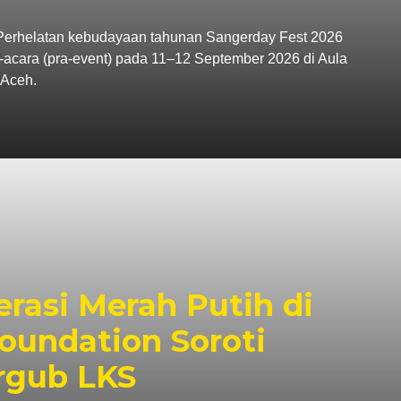
rhelatan kebudayaan tahunan Sangerday Fest 2026
-acara (pra-event) pada 11–12 September 2026 di Aula
Aceh.
rasi Merah Putih di
oundation Soroti
rgub LKS