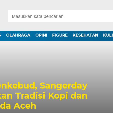
S
OLAHRAGA
OPINI
FIGURE
KESEHATAN
KUL
nkebud, Sangerday
an Tradisi Kopi dan
uda Aceh