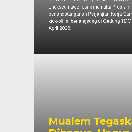
Lhokseumawe resmi memulai Program P
penandatanganan Perjanjian Kerja Sama
kick-off ini berlangsung di Gedung TD
April 2026.
Mualem Tegask