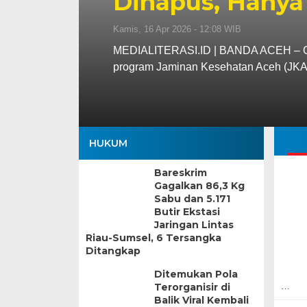
Dihapus, Hanya
Kamis, 16 Apr 2026 - 12:08 WIB
MEDIALITERASI.ID | BANDA ACEH – Gu
program Jaminan Kesehatan Aceh (JK
HUKUM
Bareskrim
Gagalkan 86,3 Kg
Sabu dan 5.171
Butir Ekstasi
Jaringan Lintas
Riau-Sumsel, 6 Tersangka
Ditangkap
Ditemukan Pola
Terorganisir di
…
Balik Viral Kembali