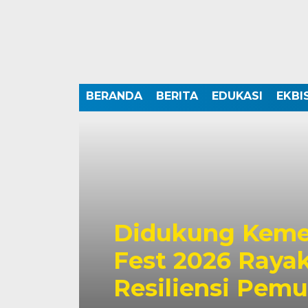
BERANDA
BERITA
EDUKASI
EKBI
Didukung Keme
Fest 2026 Rayak
Resiliensi Pem