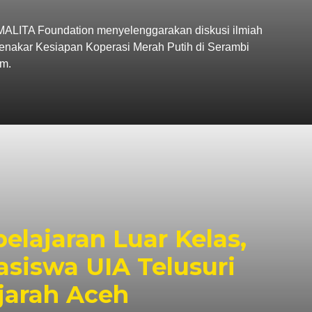
LITA Foundation menyelenggarakan diskusi ilmiah
Menakar Kesiapan Koperasi Merah Putih di Serambi
m.
elajaran Luar Kelas,
siswa UIA Telusuri
jarah Aceh