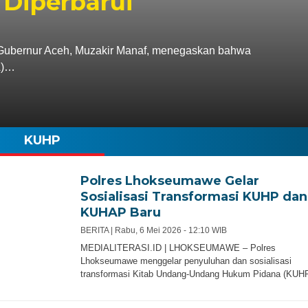
 Diperbarui
bernur Aceh, Muzakir Manaf, menegaskan bahwa
A)…
KUHP
Polres Lhokseumawe Gelar
Sosialisasi Transformasi KUHP dan
KUHAP Baru
BERITA |
Rabu, 6 Mei 2026 - 12:10 WIB
MEDIALITERASI.ID | LHOKSEUMAWE – Polres
Lhokseumawe menggelar penyuluhan dan sosialisasi
transformasi Kitab Undang-Undang Hukum Pidana (KUH