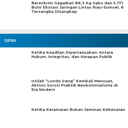
Bareskrim Gagalkan 86,3 Kg Sabu dan 5.171
Butir Ekstasi Jaringan Lintas Riau-Sumsel, 6
Tersangka Ditangkap
OPINI
Ketika Keadilan Dipertanyakan: Antara
Hukum, Integritas, dan Harapan Publik
Istilah “Londo Ireng” Kembali Mencuat,
Aktivis Soroti Praktik Neokolonialisme di
Era Modern
Ketika Keramaian Bukan Jaminan Kebenaran