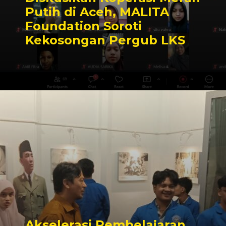
Putih di Aceh, MALITA
Foundation Soroti
Kekosongan Pergub LKS
Akselerasi Pembelajaran