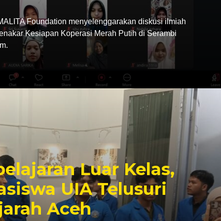
LITA Foundation menyelenggarakan diskusi ilmiah
Menakar Kesiapan Koperasi Merah Putih di Serambi
m.
elajaran Luar Kelas,
siswa UIA Telusuri
jarah Aceh