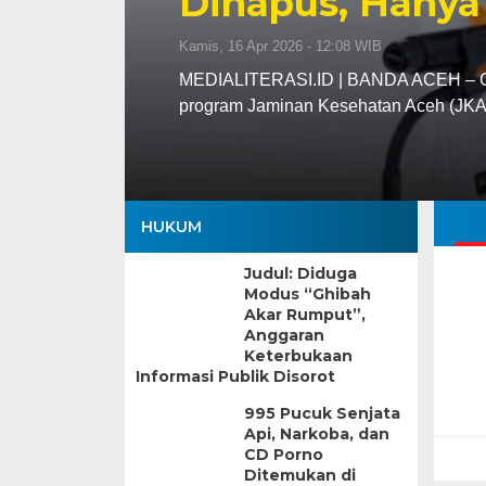
Dihapus, Hanya
Kamis, 16 Apr 2026 - 12:08 WIB
MEDIALITERASI.ID | BANDA ACEH – Gu
program Jaminan Kesehatan Aceh (JK
HUKUM
Judul: Diduga
Modus “Ghibah
Akar Rumput”,
Anggaran
Keterbukaan
Informasi Publik Disorot
995 Pucuk Senjata
Api, Narkoba, dan
CD Porno
Ditemukan di