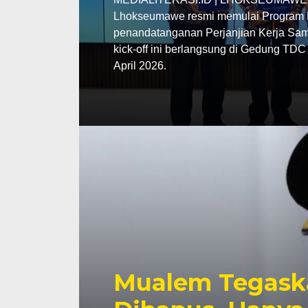
Lhokseumawe resmi memulai Program P
penandatanganan Perjanjian Kerja Sama
kick-off ini berlangsung di Gedung TD
April 2026.
Mualem Tegask