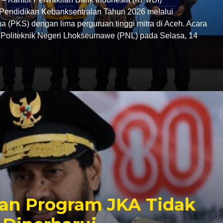
endidikan Kebanksentralan Tahun 2026 melalui
 (PKS) dengan lima perguruan tinggi mitra di Aceh. Acara
C Politeknik Negeri Lhokseumawe (PNL) pada Selasa, 14
an Program JKA Tidak