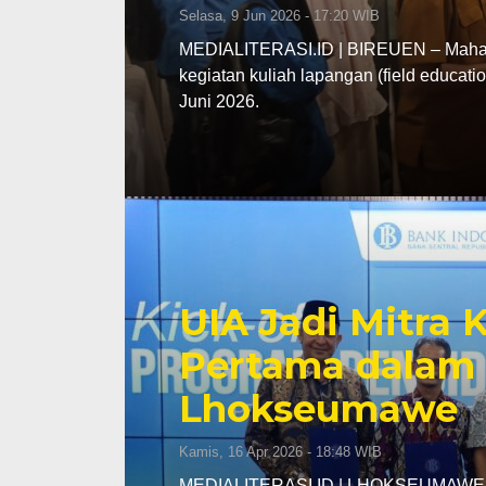
Selasa, 9 Jun 2026 - 17:20 WIB
MEDIALITERASI.ID | BIREUEN – Mahasi
kegiatan kuliah lapangan (field educa
Juni 2026.
UIA Jadi Mitra
Pertama dalam 
Lhokseumawe
Kamis, 16 Apr 2026 - 18:48 WIB
MEDIALITERASI.ID | LHOKSEUMAWE – K