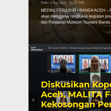
Rabu, 5 Agu 2026 - 21:25 WIB
MEDIALITERASI.ID | BANDA ACEH – Pe
akan menggelar rangkaian kegiatan pra
dan Pelataran Museum Tsunami Banda 
Diskusikan Kope
Aceh, MALITA F
Kekosongan Pe