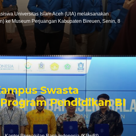
swa Universitas Islam Aceh (UIA) melaksanakan
tion) ke Museum Perjuangan Kabupaten Bireuen, Senin, 8
 Kampus Swasta
Program Pendidikan BI
antor Perwakilan Bank Indonesia (KPwBI)