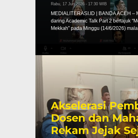
Rabu, 17 Jun 2026 - 17:30 WIB
MEDIALITERASI.ID | BANDA ACEH – MA
daring Academic Talk Part 2 bertajuk “
Mekkah” pada Minggu (14/6/2026) mala
Akselerasi Pemb
Dosen dan Maha
Rekam Jejak Se