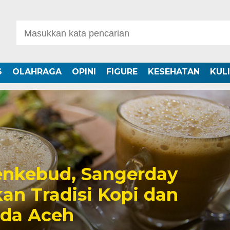
S
OLAHRAGA
OPINI
FIGURE
KESEHATAN
KUL
nkebud, Sangerday
an Tradisi Kopi dan
uda Aceh