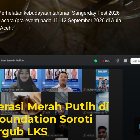
rhelatan kebudayaan tahunan Sangerday Fest 2026
-acara (pra-event) pada 11–12 September 2026 di Aula
Aceh.
rasi Merah Putih di
oundation Soroti
rgub LKS