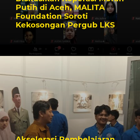
Putih di Aceh, MALITA
Foundation Soroti
Kekosongan Pergub LKS
Akselerasi Pembelajaran