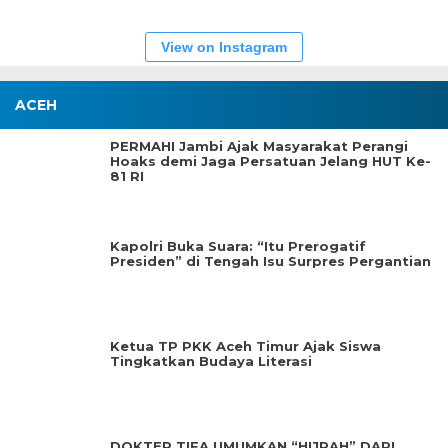
View on Instagram
ACEH
PERMAHI Jambi Ajak Masyarakat Perangi
Hoaks demi Jaga Persatuan Jelang HUT Ke-
81 RI
Kapolri Buka Suara: “Itu Prerogatif
Presiden” di Tengah Isu Surpres Pergantian
Ketua TP PKK Aceh Timur Ajak Siswa
Tingkatkan Budaya Literasi
DOKTER TIFA UMUMKAN “HIJRAH” DARI