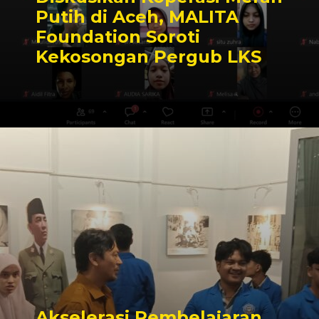
Putih di Aceh, MALITA
Foundation Soroti
Kekosongan Pergub LKS
Akselerasi Pembelajaran