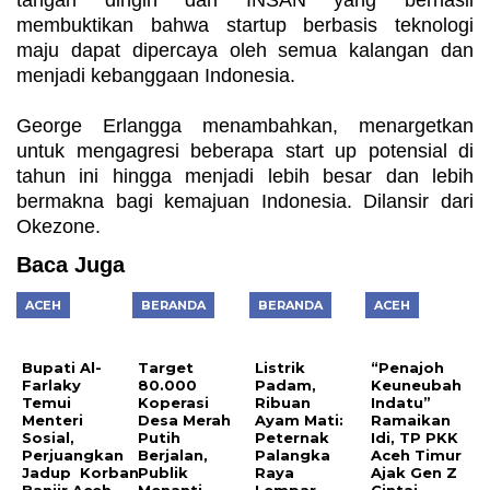
tangan dingin dari INSAN yang berhasil
membuktikan bahwa startup berbasis teknologi
maju dapat dipercaya oleh semua kalangan dan
menjadi kebanggaan Indonesia.
George Erlangga menambahkan, menargetkan
untuk mengagresi beberapa start up potensial di
tahun ini hingga menjadi lebih besar dan lebih
bermakna bagi kemajuan Indonesia. Dilansir dari
Okezone.
Baca Juga
ACEH
BERANDA
BERANDA
ACEH
Bupati Al-
Target
Listrik
“Penajoh
Farlaky
80.000
Padam,
Keuneubah
Temui
Koperasi
Ribuan
Indatu”
Menteri
Desa Merah
Ayam Mati:
Ramaikan
Sosial,
Putih
Peternak
Idi, TP PKK
Perjuangkan
Berjalan,
Palangka
Aceh Timur
Jadup Korban
Publik
Raya
Ajak Gen Z