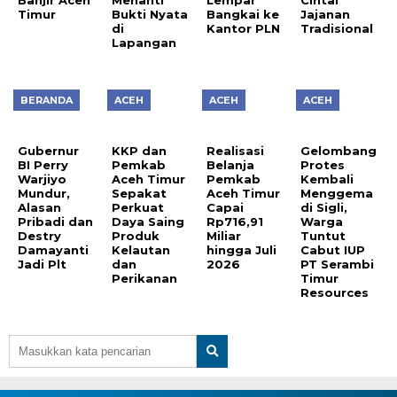
Banjir Aceh
Menanti
Lempar
Cintai
Timur
Bukti Nyata
Bangkai ke
Jajanan
di
Kantor PLN
Tradisional
Lapangan
BERANDA
ACEH
ACEH
ACEH
Gubernur
KKP dan
Realisasi
Gelombang
BI Perry
Pemkab
Belanja
Protes
Warjiyo
Aceh Timur
Pemkab
Kembali
Mundur,
Sepakat
Aceh Timur
Menggema
Alasan
Perkuat
Capai
di Sigli,
Pribadi dan
Daya Saing
Rp716,91
Warga
Destry
Produk
Miliar
Tuntut
Damayanti
Kelautan
hingga Juli
Cabut IUP
Jadi Plt
dan
2026
PT Serambi
Perikanan
Timur
Resources