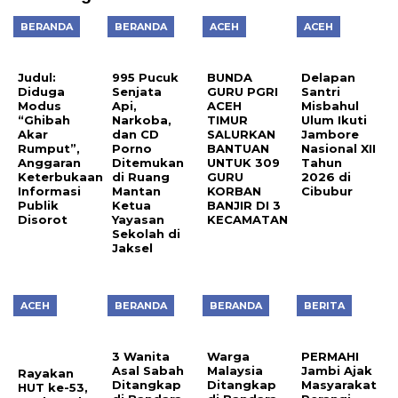
BERANDA
BERANDA
ACEH
ACEH
Judul:
995 Pucuk
BUNDA
Delapan
Diduga
Senjata
GURU PGRI
Santri
Modus
Api,
ACEH
Misbahul
“Ghibah
Narkoba,
TIMUR
Ulum Ikuti
Akar
dan CD
SALURKAN
Jambore
Rumput”,
Porno
BANTUAN
Nasional XII
Anggaran
Ditemukan
UNTUK 309
Tahun
Keterbukaan
di Ruang
GURU
2026 di
Informasi
Mantan
KORBAN
Cibubur
Publik
Ketua
BANJIR DI 3
Disorot
Yayasan
KECAMATAN
Sekolah di
Jaksel
ACEH
BERANDA
BERANDA
BERITA
3 Wanita
Warga
PERMAHI
Asal Sabah
Malaysia
Jambi Ajak
Rayakan
Ditangkap
Ditangkap
Masyarakat
HUT ke-53,