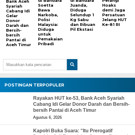
di Bandara
di Bandara
Perangi
Bank Aceh
Soetta
Juanda,
Hoaks
Syariah
Bawa
Diduga
demi Jaga
Cabang Idi
Narkoba,
Selundup 1
Persatuan
Gelar
Polisi
Kg Sabu
Jelang HUT
Donor
Malaysia:
dan Ribuan
Ke-81 RI
Darah dan
Diduga
Pil Ekstasi
Bersih-
untuk
bersih
Pemakaian
Pantai di
Pribadi
Aceh Timur
POSTINGAN TERPOPULER
Rayakan HUT ke-53, Bank Aceh Syariah
Cabang Idi Gelar Donor Darah dan Bersih-
bersih Pantai di Aceh Timur
Agustus 6, 2026
Kapolri Buka Suara: “Itu Prerogatif